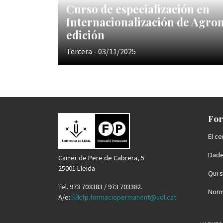
Curso de especialización en
Internacionalización de Agron
edición
Tercera - 03/11/2025
For
El ce
Dade
Carrer de Pere de Cabrera, 5
25001 Lleida
Qui 
Tel. 973 703383 / 973 703382.
Norm
A/e:
cfp.formaciopermanent@udl.cat