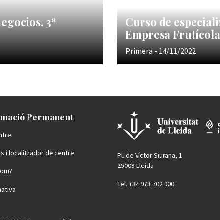
egocios. 3ª
Curso de especiali
Empresa Frutícola
Primera - 14/11/2022
mació Permanent
ntre
s i localitzador de centre
Pl. de Víctor Siurana, 1
25003 Lleida
som?
Tel. +34 973 702 000
ativa