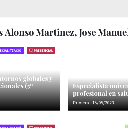
s Alonso Martinez, Jose Manue
ECIALITZACIÓ
PRESENCIAL
ntornos globales y
cionales (5ª
Especialista univ
profesional en sal
Primera - 15/05/2023