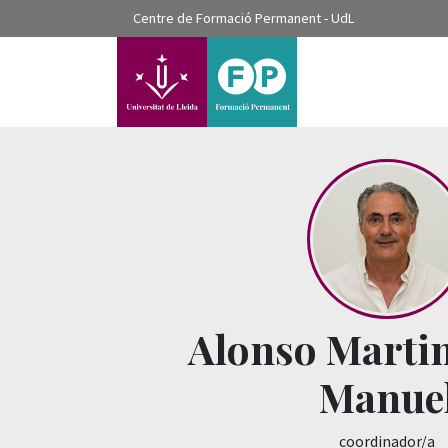
???label.access.jump.content???
Centre de Formació Permanent - UdL
???label.access.jump.header???
???label.access.jump.footer???
???label.access.jump.menu???
Alonso Martin
Manue
coordinador/a