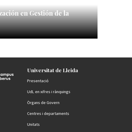
zación en Gestión de la
Universitat de Lleida
Presentació
UdL en xifres i rànquings
Òrgans de Govern
Centres i departaments
Unitats