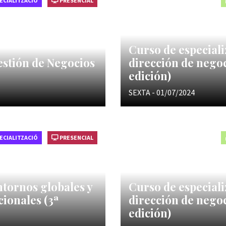
ECIALITZACIÓ
PRESENCIAL
Curso de especiali
estión de Negocios
dirección de negoc
edición)
SEXTA - 01/07/2024
ECIALITZACIÓ
PRESENCIAL
ntornos globales y
Curso de especiali
cionales (3ª
dirección de negoc
edición)