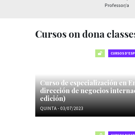
Professor/a
Cursos on dona classe
CURSOS D'ESP
Curso de especialización en E
dirección de negocios interna
edición)
QUINTA - 03/07/2023