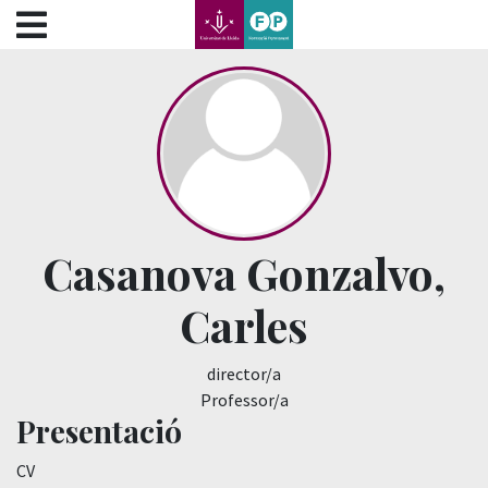
???label.access.jump.content???
???label.access.jump.header???
???label.access.jump.footer???
???label.access.jump.menu???
Casanova Gonzalvo,
Carles
director/a
Professor/a
Presentació
CV