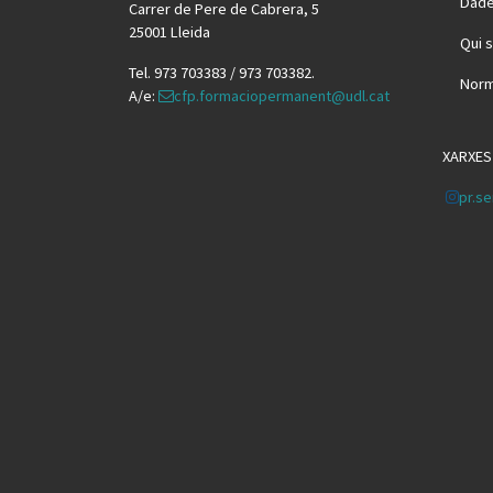
Dade
Carrer de Pere de Cabrera, 5
25001 Lleida
Qui 
Tel. 973 703383 / 973 703382.
Norm
A/e:
cfp.formaciopermanent@udl.cat
XARXES
pr.se