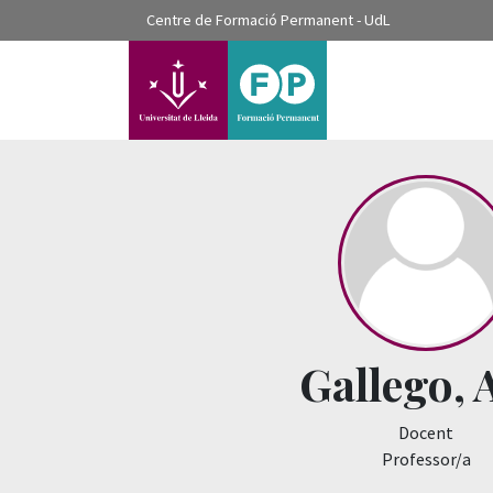
???label.access.jump.content???
Centre de Formació Permanent - UdL
???label.access.jump.header???
???label.access.jump.footer???
???label.access.jump.menu???
Gallego, 
Docent
Professor/a