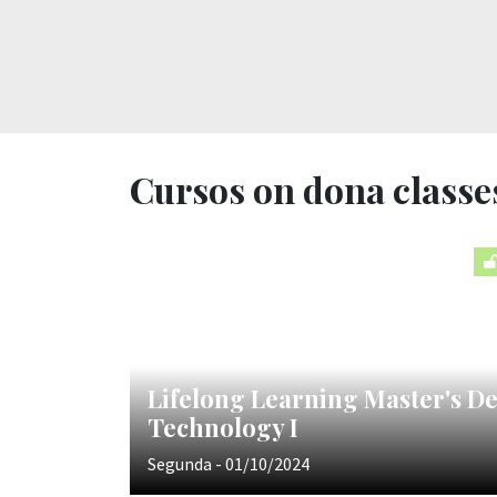
Cursos on dona classe
Lifelong Learning Master's De
Technology I
Segunda - 01/10/2024