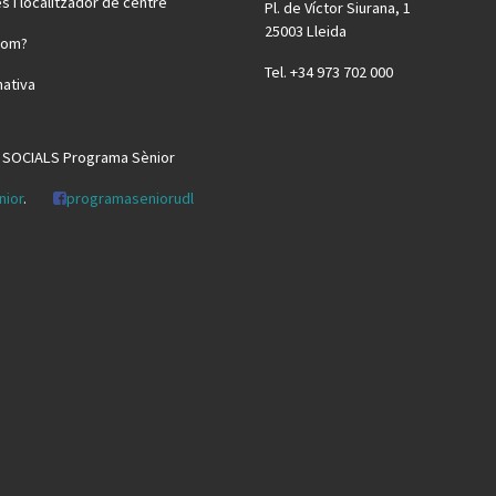
s i localitzador de centre
Pl. de Víctor Siurana, 1
25003 Lleida
som?
Tel. +34 973 702 000
ativa
 SOCIALS Programa Sènior
nior
.
programaseniorudl