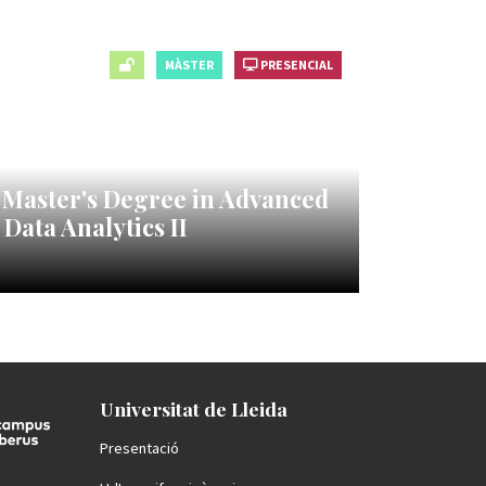
MÀSTER
PRESENCIAL
 Master's Degree in Advanced
Data Analytics II
Universitat de Lleida
Presentació