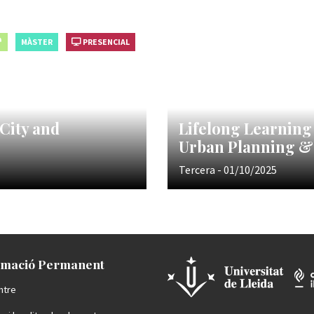
MÀSTER
PRESENCIAL
 City and
Lifelong Learning
Urban Planning & 
Tercera - 01/10/2025
mació Permanent
ntre