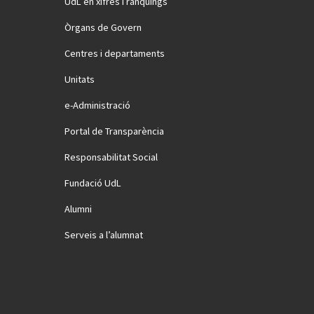
UdL en xifres i rànquings
Òrgans de Govern
Centres i departaments
Unitats
e-Administració
Portal de Transparència
Responsabilitat Social
Fundació UdL
Alumni
Serveis a l’alumnat