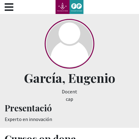
???label.access.jump.content???
???label.access.jump.header???
???label.access.jump.footer???
???label.access.jump.menu???
García, Eugenio
Docent
cap
Presentació
Experto en innovación
Cursos on dona