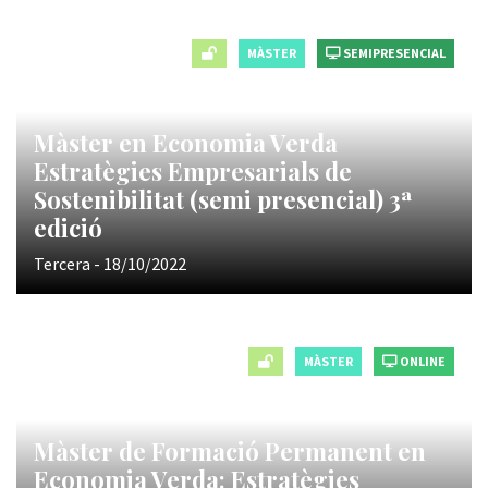
MÀSTER
SEMIPRESENCIAL
Màster en Economia Verda
Estratègies Empresarials de
Sostenibilitat (semi presencial) 3ª
edició
Tercera - 18/10/2022
MÀSTER
ONLINE
Màster de Formació Permanent en
Economia Verda: Estratègies