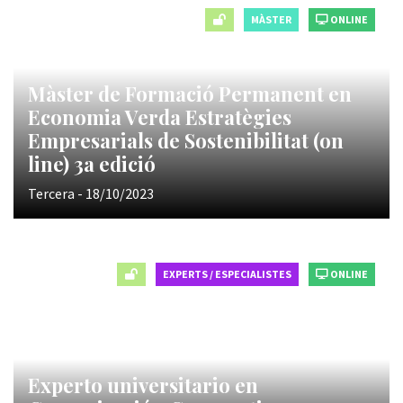
MÀSTER
ONLINE
Màster de Formació Permanent en
Economia Verda Estratègies
Empresarials de Sostenibilitat (on
line) 3a edició
Tercera - 18/10/2023
EXPERTS / ESPECIALISTES
ONLINE
Experto universitario en