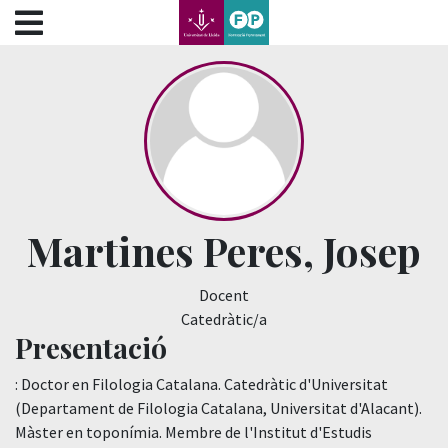
???label.access.jump.content???
???label.access.jump.header???
???label.access.jump.footer???
???label.access.jump.menu???
Martines Peres, Josep
Docent
Catedràtic/a
Presentació
: Doctor en Filologia Catalana. Catedràtic d'Universitat
(Departament de Filologia Catalana, Universitat d'Alacant).
Màster en toponímia. Membre de l'Institut d'Estudis