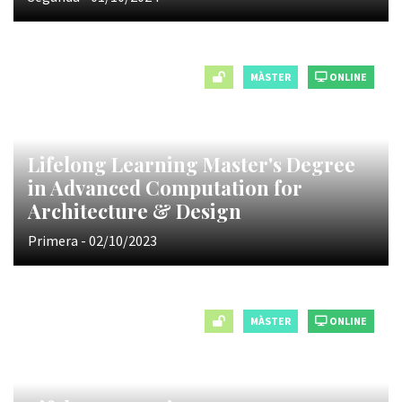
MÀSTER
ONLINE
Lifelong Learning Master's Degree
in Advanced Computation for
Architecture & Design
Primera - 02/10/2023
MÀSTER
ONLINE