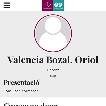
???label.access.jump.content???
???label.access.jump.header???
???label.access.jump.footer???
???label.access.jump.menu???
Valencia Bozal, Oriol
Docent
cap
Presentació
Consultor i formador
Cursos on dona