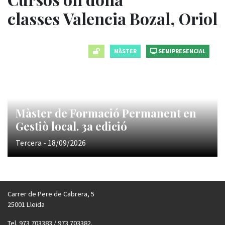
classes Valencia Bozal, Oriol
MÀSTER
SEMIPRESENCIAL
Màster de Formació Permanent en
Gestiò local. 3a edició
Tercera - 18/09/2026
Carrer de Pere de Cabrera, 5
25001 Lleida
Tel. 973 703383 / 973 703382.