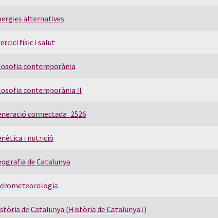
ergies alternatives
ercici físic i salut
losofia contemporània
losofia contemporània II
eneració connectada_2526
nètica i nutrició
ografia de Catalunya
idrometeorologia
stòria de Catalunya (Història de Catalunya I)