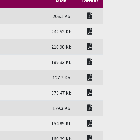
Mida
Format
pdf
206.1 Kb
pdf
242.53 Kb
pdf
218.98 Kb
pdf
189.33 Kb
pdf
127.7 Kb
pdf
373.47 Kb
pdf
179.3 Kb
pdf
154.85 Kb
pdf
160.29 Kb