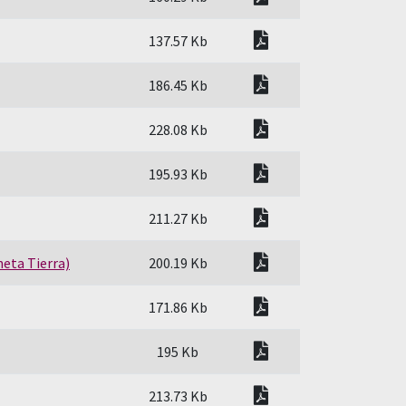
pdf
137.57 Kb
pdf
186.45 Kb
pdf
228.08 Kb
pdf
195.93 Kb
pdf
211.27 Kb
pdf
neta Tierra)
200.19 Kb
pdf
171.86 Kb
pdf
195 Kb
pdf
213.73 Kb