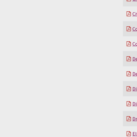
Ci
Co
C
De
De
Di
Di
Dr
El