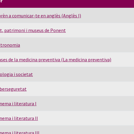
er
rèn a comunicar-te en anglès (Anglès I)
t, patrimoni i museus de Ponent
stronomia
ses de la medicina preventiva (La medicina preventiva)
ologia i societat
berseguretat
nema i literatura I
nema i literatura II
nema i literatura III