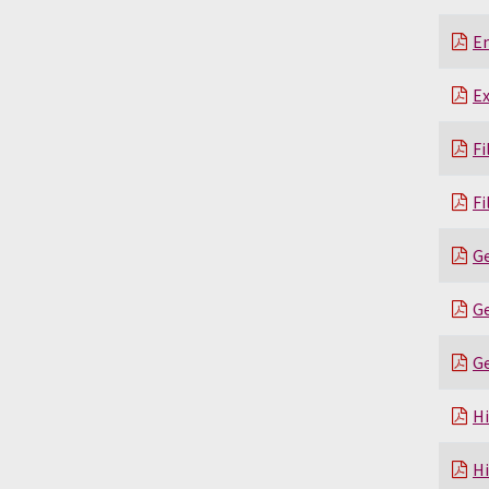
En
Ex
Fi
Fi
G
Ge
Ge
H
Hi