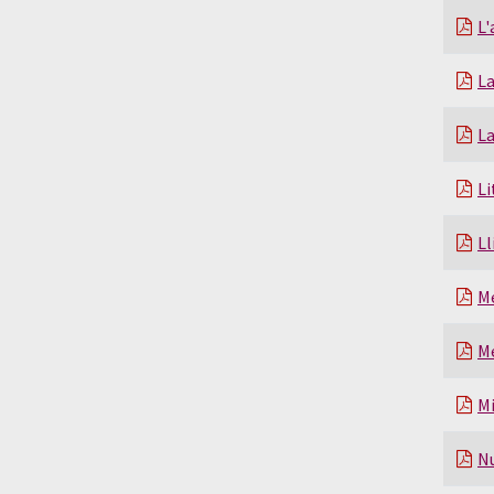
L'
L
La
Li
L
Me
Me
Mi
Nu