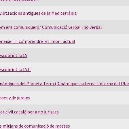
vilitzacions antigues de la Mediterrània
m ens comuniquem? Comunicació verbal i no verbal
oneixer_i_comprendre_el_mon_actual
scobrint la IA
scobrint la IA II
nàmiques del Planeta Terra (Dinàmiques externa i interna del Pla
sseny de jardins
et civil català per a no juristes
s mitjans de comunicació de masses