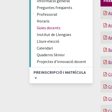
Fitx
Informació general
Preguntes freqüents
Ap
Professorat
Horaris
Ar
Guies docents
Institut de Llengües
A
Lliure elecció
Calendari
Ba
Quaderns Sènior
Projectes d'innovació docent
Bi
PREINSCRIPCIÓ I MATRÍCULA
Ci
Ci
Ci
Ci