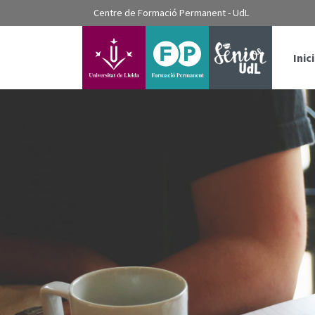
???label.access.jump.content???
Centre de Formació Permanent - UdL
???label.access.jump.header???
???label.access.jump.footer???
???label.access.jump.menu???
Inici