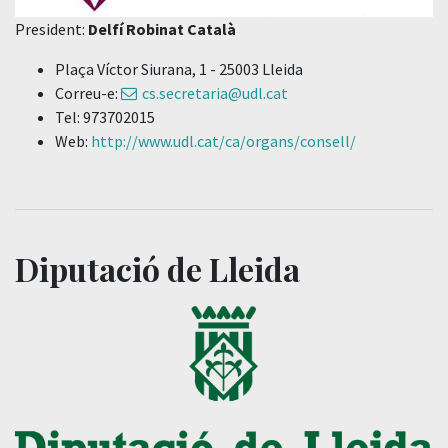
President:
Delfí Robinat Català
Plaça Víctor Siurana, 1 - 25003 Lleida
Correu-e:
cs.secretaria@udl.cat
Tel: 973702015
Web:
http://www.udl.cat/ca/organs/consell/
Diputació de Lleida