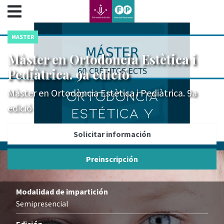
???label.access.jump.content???
???label.access.jump.header???
???label.access.jump.footer???
MASTER
???label.access.jump.menu???
Màster en Ortodòncia Estètica i
Pediàtrica. 9a edició
Màster en Ortodòncia Estètica i Pediàtrica. 9a
edició
Solicitar información
Preinscripción
Modalidad de impartición
Semipresencial