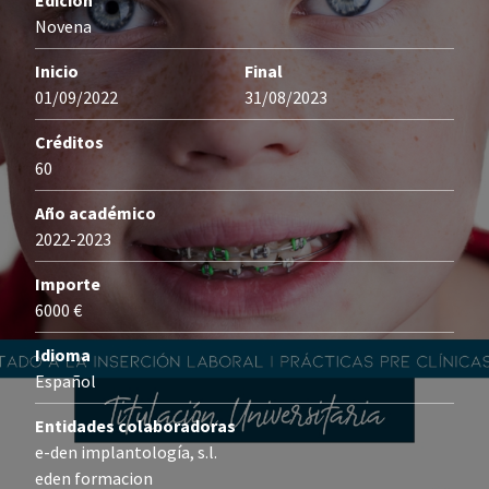
Edición
Novena
Inicio
Final
01/09/2022
31/08/2023
Créditos
60
Año académico
2022-2023
Importe
6000 €
Idioma
Español
Entidades colaboradoras
e-den implantología, s.l.
eden formacion