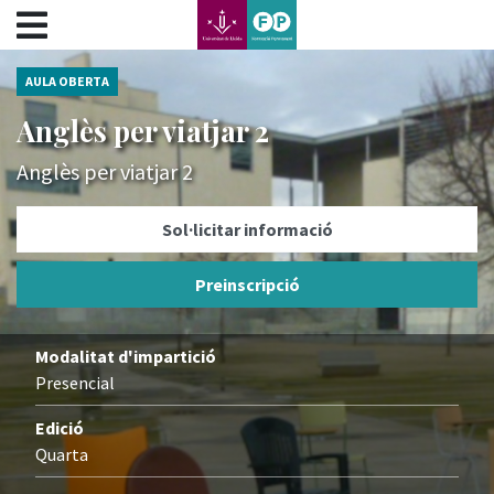
???label.access.jump.content???
???label.access.jump.header???
???label.access.jump.footer???
AULA OBERTA
???label.access.jump.menu???
Anglès per viatjar 2
Anglès per viatjar 2
Sol·licitar informació
Preinscripció
Modalitat d'impartició
Presencial
Edició
Quarta