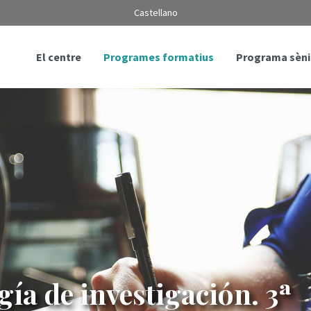
Castellano
El centre
Programes formatius
Programa sèni
ía de investigación. 3ª