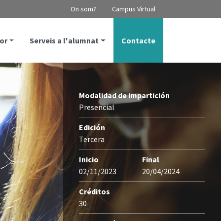
On som?
Campus Virtual
or
Serveis a l'alumnat
Contacte
Modalidad de impartición
Presencial
Edición
Tercera
Inicio
Final
02/11/2023
20/04/2024
Créditos
30