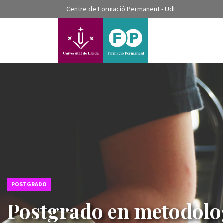
???label.access.jump.content???
Centre de Formació Permanent - UdL
???label.access.jump.header???
???label.access.jump.footer???
???label.access.jump.menu???
POSTGRADO
Postgrado en metodolog