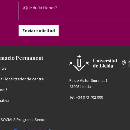
Enviar solicitud
mació Permanent
ntre
s i localitzador de centre
Pl. de Víctor Siurana, 1
25003 Lleida
som?
Tel. +34 973 702 000
ativa
 SOCIALS Programa Sènior