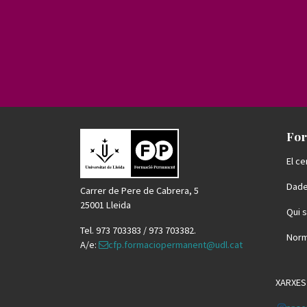
For
El ce
Dade
Carrer de Pere de Cabrera, 5
25001 Lleida
Qui 
Tel. 973 703383 / 973 703382.
Norm
A/e:
cfp.formaciopermanent@udl.cat
XARXES