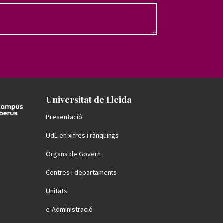
Universitat de Lleida
Presentació
UdL en xifres i rànquings
Òrgans de Govern
Centres i departaments
Unitats
e-Administració