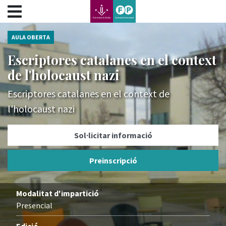
???label.access.jump.content???
???label.access.jump.header???
???label.access.jump.footer???
AULA OBERTA
???label.access.jump.menu???
Escriptores catalanes en el context
de l'holocaust nazi
Escriptores catalanes en el context de
l'holocaust nazi
Sol·licitar informació
Preinscripció
Modalitat d'impartició
Presencial