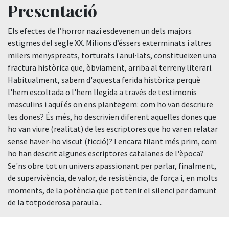
Presentació
Els efectes de l’horror nazi esdevenen un dels majors
estigmes del segle XX. Milions d’éssers exterminats i altres
milers menyspreats, torturats i anul·lats, constitueixen una
fractura històrica que, òbviament, arriba al terreny literari.
Habitualment, sabem d'aquesta ferida històrica perquè
l'hem escoltada o l'hem llegida a través de testimonis
masculins i aquí és on ens plantegem: com ho van descriure
les dones? És més, ho descrivien diferent aquelles dones que
ho van viure (realitat) de les escriptores que ho varen relatar
sense haver-ho viscut (ficció)? I encara filant més prim, com
ho han descrit algunes escriptores catalanes de l'època?
Se'ns obre tot un univers apassionant per parlar, finalment,
de supervivència, de valor, de resistència, de força i, en molts
moments, de la potència que pot tenir el silenci per damunt
de la totpoderosa paraula...