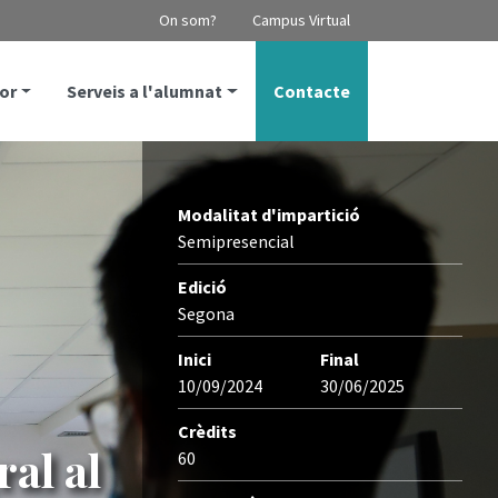
On som?
Campus Virtual
or
Serveis a l'alumnat
Contacte
Modalitat d'impartició
Semipresencial
Edició
Segona
Inici
Final
10/09/2024
30/06/2025
Crèdits
al al
60