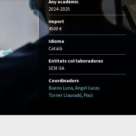
Any acadèmic
2024-2025
Import
4500 €
Idioma
Català
Entitats col·laboradores
SEM-SA
Coordinadors
Bueno Luna, Angel Lucas
Turner Llauradó, Paul