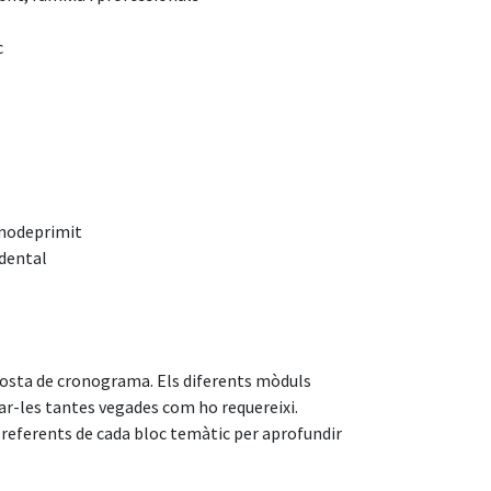
c
unodeprimit
idental
oposta de cronograma. Els diferents mòduls
ar-les tantes vegades com ho requereixi.
eferents de cada bloc temàtic per aprofundir