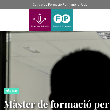
???label.access.jump.content???
Centre de Formació Permanent - UdL
???label.access.jump.header???
???label.access.jump.footer???
???label.access.jump.menu???
MÀSTER
Màster de formació per