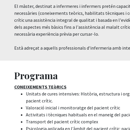
El màster, destinat a infermeres i infermers pretén capac
necessàries (coneixements teòrics, habilitats tècniques i 
crític una assistència integral de qualitat i basada en l'ev
dels aspectes més bàsics fins a l'assistència al malalt críti
necessària experiència prèvia per cursar-lo.
Està adreçat a aquells professionals d'infermeria amb interè
Programa
CONEIXEMENTS TEòRICS
Unitats de cures intensives: Història, estructura i org
pacient crític.
Valoració inicial i monitoratge del pacient crític
Activitats i tècniques habituals en el maneig del paci
Transport del pacient crític complex
Psicologia aplicada en l'àmbit del pacient crític: paci