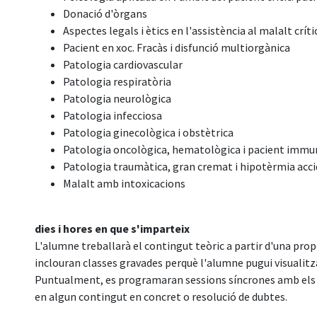
Donació d'òrgans
Aspectes legals i ètics en l'assistència al malalt críti
Pacient en xoc. Fracàs i disfunció multiorgànica
Patologia cardiovascular
Patologia respiratòria
Patologia neurològica
Patologia infecciosa
Patologia ginecològica i obstètrica
Patologia oncològica, hematològica i pacient imm
Patologia traumàtica, gran cremat i hipotèrmia acc
Malalt amb intoxicacions
dies i hores en que s'imparteix
L'alumne treballarà el contingut teòric a partir d'una pr
inclouran classes gravades perquè l'alumne pugui visualitz
Puntualment, es programaran sessions síncrones amb els r
en algun contingut en concret o resolució de dubtes.