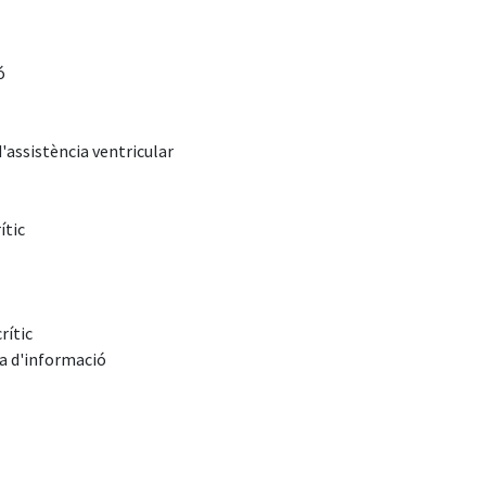
ó
d'assistència ventricular
ític
rític
da d'informació