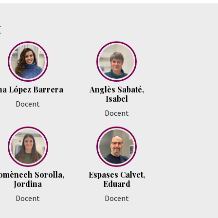
t
na López Barrera
Anglès Sabaté,
Isabel
Docent
Docent
omènech Sorolla,
Espases Calvet,
Jordina
Eduard
Docent
Docent