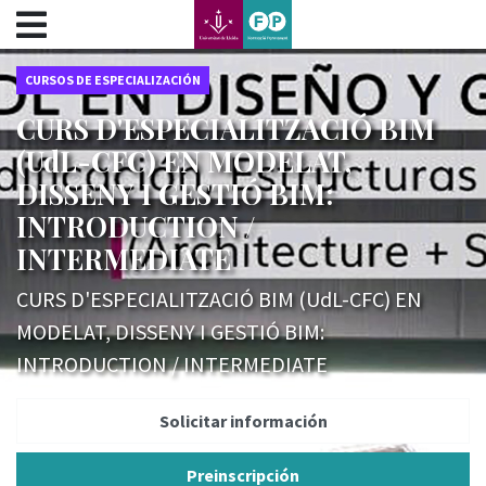
???label.access.jump.content???
???label.access.jump.header???
???label.access.jump.footer???
CURSOS DE ESPECIALIZACIÓN
???label.access.jump.menu???
CURS D'ESPECIALITZACIÓ BIM
(UdL-CFC) EN MODELAT,
DISSENY I GESTIÓ BIM:
INTRODUCTION /
INTERMEDIATE
CURS D'ESPECIALITZACIÓ BIM (UdL-CFC) EN
MODELAT, DISSENY I GESTIÓ BIM:
INTRODUCTION / INTERMEDIATE
Solicitar información
Preinscripción