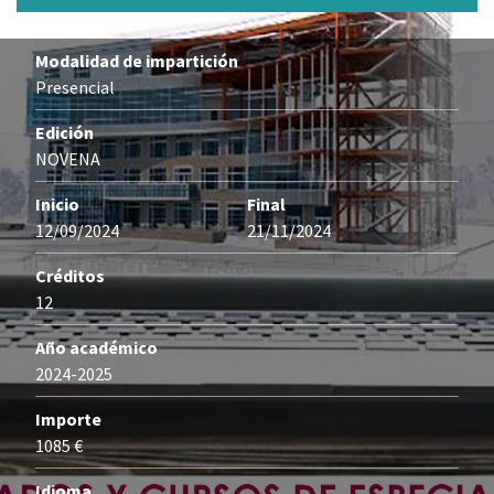
Modalidad de impartición
Presencial
Edición
NOVENA
Inicio
Final
12/09/2024
21/11/2024
Créditos
12
Año académico
2024-2025
Importe
1085 €
Idioma