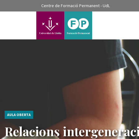
???label.access.jump.content???
Centre de Formació Permanent - UdL
???label.access.jump.header???
???label.access.jump.footer???
???label.access.jump.menu???
AULA OBERTA
Relacions intergenerac