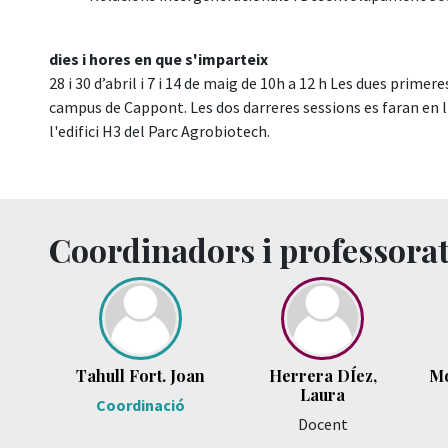
dies i hores en que s'imparteix
28 i 30 d’abril i 7 i 14 de maig de 10h a 12 h Les dues prime
campus de Cappont. Les dos darreres sessions es faran en l
l'edifici H3 del Parc Agrobiotech.
Coordinadors i professora
Tahull Fort. Joan
Herrera DÍez,
Mo
Laura
Coordinació
Docent