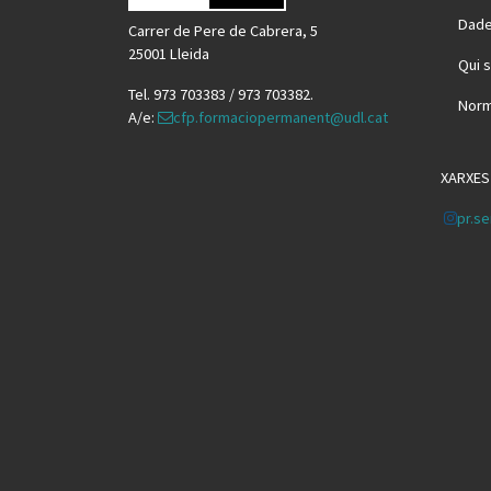
Dade
Carrer de Pere de Cabrera, 5
25001 Lleida
Qui 
Tel. 973 703383 / 973 703382.
Norm
A/e:
cfp.formaciopermanent@udl.cat
XARXES
pr.se