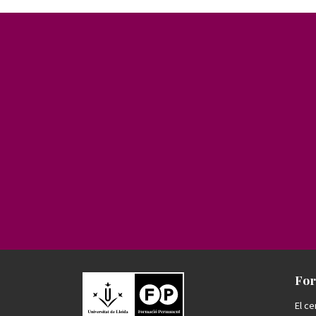
For
El ce