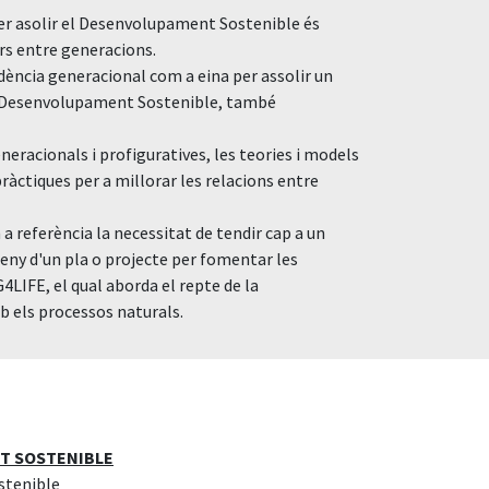
Per asolir el Desenvolupament Sostenible és
ors entre generacions.
dència generacional com a eina per assolir un
 el Desenvolupament Sostenible, també
neracionals i profiguratives, les teories i models
pràctiques per a millorar les relacions entre
a referència la necessitat de tendir cap a un
ny d'un pla o projecte per fomentar les
4LIFE, el qual aborda el repte de la
b els processos naturals.
T SOSTENIBLE
stenible