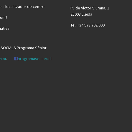
s i localitzador de centre
Pl. de Víctor Siurana, 1
25003 Lleida
som?
Tel. +34 973 702 000
ativa
 SOCIALS Programa Sènior
nior
.
programaseniorudl