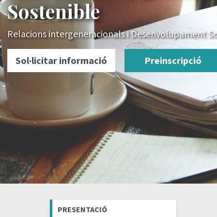
Sostenible
Relacions intergeneracionals i Desenvolupament S
Sol·licitar informació
Preinscripció
PRESENTACIÓ