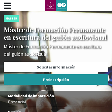
???label.access.jump.content???
???label.access.jump.header???
???label.access.jump.footer???
MASTER
???label.access.jump.menu???
Máster de Formación Permanente
en escritura del guión audiovisual
Máster de Formación Permanente en escritura
del guión audiovisual
Solicitar información
Preinscripción
Modalidad de impartición
Presencial