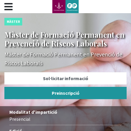
???label.access.jump.content???
???label.access.jump.header???
???label.access.jump.footer???
MÀSTER
???label.access.jump.menu???
Màster de Formació Permanent en
Prevenció de Riscos Laborals
Màster de Formació Permanent en Prevenció de
Riscos Laborals
Sol·licitar informació
Preinscripció
Modalitat d'impartició
Presencial