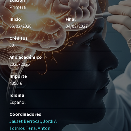
Edición
Primera
Inicio
Final
05/02/2026
04/03/2027
Créditos
60
Año académico
2025-2026
Importe
4850 €
Idioma
Español
Coordinadores
Jauset Berrocal, Jordi A.
Tolmos Tena, Antoni