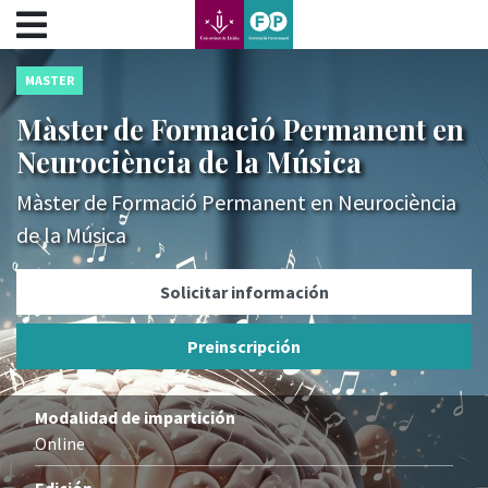
???label.access.jump.content???
???label.access.jump.header???
???label.access.jump.footer???
MASTER
???label.access.jump.menu???
Màster de Formació Permanent en
Neurociència de la Música
Màster de Formació Permanent en Neurociència
de la Música
Solicitar información
Preinscripción
Modalidad de impartición
Online