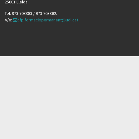
25001 Lleida
Tel. 973 703383 / 973 703382.
A/e:
cfp.formaciopermanent@udl.cat