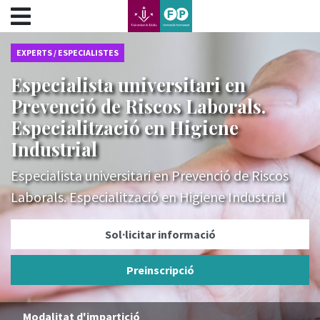
???label.access.jump.content???
???label.access.jump.header???
???label.access.jump.footer???
EXPERTS / ESPECIALISTES
???label.access.jump.menu???
Especialista universitari en
Prevenció de Riscos Laborals.
Especialització en Higiene
Industrial
Especialista universitari en Prevenció de Riscos
Laborals. Especialització en Higiene Industrial
Sol·licitar informació
Preinscripció
Modalitat d'impartició