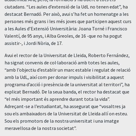
ciutadans. “Les aules d’extensió de la UdL no tenen edat”, ha
destacat Bernadó. Per això, avui s’ha fet un homenatge a les
persones més grans i les més joves que participen aquest curs
a les Aules d’Extensió Universitària: Joana Torné i Francisco
Valentí, de 95 anys, i Alba Greoles, de 16 -que no ha pogut
assistir-, i Jordi Nòria, de 17.
Avui el rector de la Universitat de Lleida, Roberto Fernández,
ha signat convenis de col·laboració amb totes les aules,
“amb l’objectiu d’establir un marc estable i regulat de relació
amb la UdL, així com per donar impuls i visibilitat a aquest
programa d’acció i presència de la universitat al territori”, ha
explicat Bernadó. De la seua banda, el rector ha destacat que
“el més important és aprendre durant tota la vida”.
Adreçant-se a l’estudiantat, ha assegurat que “vosaltres ja
sou els ambaixadors de la Universitat de Lleida allí on esteu.
Sou els promotors de la nostra universitat i una imatge
meravellosa de la nostra societat”.