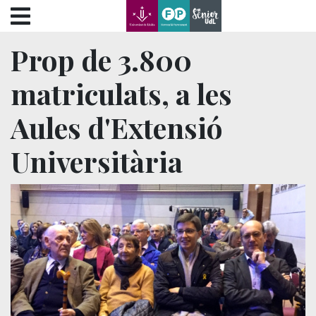
???label.access.jump.content???
???label.access.jump.header???
???label.access.jump.footer???
Prop de 3.800
???label.access.jump.menu???
matriculats, a les
Aules d'Extensió
Universitària