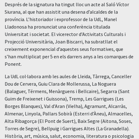
Després de la signatura ha tingut lloc un acte al Saló Víctor
Siurana, al que han assistit una desena d’alcaldes de la
província. L’historiador i exprofessor de la UdL, Manel
Lladonosa ha pronunciat una conferència titulada
Universitat i societat. El vicerector d’Activitats Culturals i
Projecció Universitària, Joan Biscarri, ha subratllat el
creixement exponencial d’aquestes seus formatives, que
s’han multiplicat per 5 en els darrers anys a les comarques de
Ponent.
La UdL col·labora amb les aules de Lleida, Tàrrega, Canceller
Dou de Cervera, Guiu Clara de Mollerussa, La Noguera
(Balaguer, Térmens, Menàrguens i Bellcaire), Segarra (Sant
Guim de Freixenet i Guissona), Tremp, Les Garrigues (Les
Borges Blanques), Val d’Aran (Vielha), Agramunt, Alcarràs,
Almenar, Linyola, Pallars Sobirà (Esterri d’Àneu), Almacelles,
Alta Ribagorça (El Pont de Suert), Baix Segre (Aitona, Soses,
Torres de Segre), Bellpuig i Garrigues Altes (La Granadella).
Història, art, música, salut, economia, literatura o psicologia