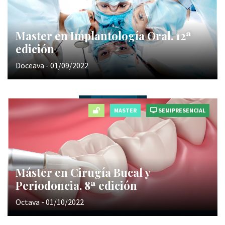
Master en Implantología Oral. 12ª
edición
Doceava - 01/09/2022
MASTER
SEMIPRESENCIAL
Máster en Cirugía Bucal y
Periodoncia. 8ª edición
Octava - 01/10/2022