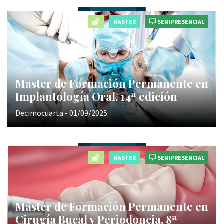
MASTER
SEMIPRESENCIAL
Master de Formación Permanente en
Implantología Oral. 14ª edición
Decimocuarta - 01/09/2025
MASTER
SEMIPRESENCIAL
Máster de Formación Permanente en
Cirugía Bucal y Periodoncia. 8ª