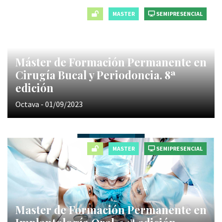
MASTER
SEMIPRESENCIAL
Máster de Formación Permanente en
Cirugía Bucal y Periodoncia. 8ª
edición
Octava - 01/09/2023
MASTER
SEMIPRESENCIAL
Master de Formación Permanente en