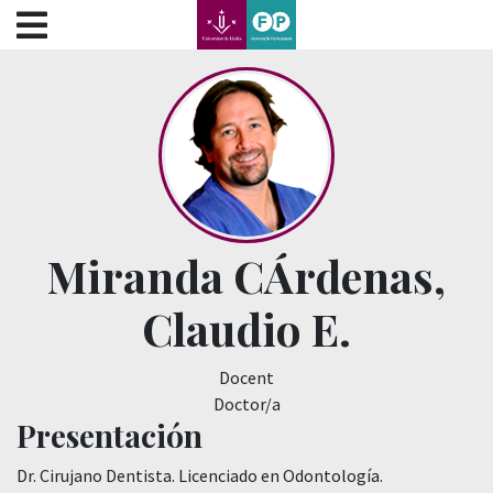
???label.access.jump.content???
???label.access.jump.header???
???label.access.jump.footer???
???label.access.jump.menu???
Miranda CÁrdenas,
Claudio E.
Docent
Doctor/a
Presentación
Dr. Cirujano Dentista. Licenciado en Odontología.