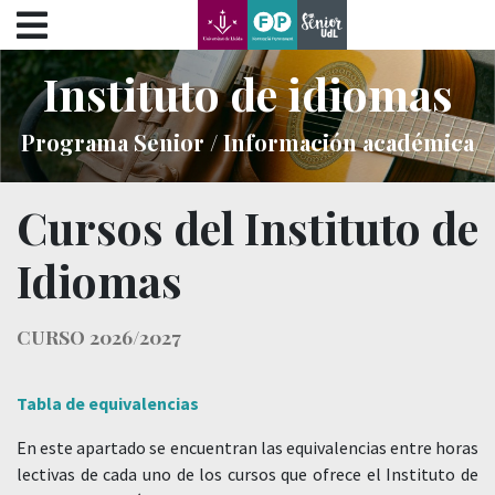
???label.access.jump.content???
???label.access.jump.header???
???label.access.jump.footer???
Instituto de idiomas
???label.access.jump.menu???
Programa Senior / Información académica
Cursos del Instituto de
Idiomas
CURSO 2026/2027
Tabla de equivalencias
En este apartado se encuentran las equivalencias entre horas
lectivas de cada uno de los cursos que ofrece el Instituto de