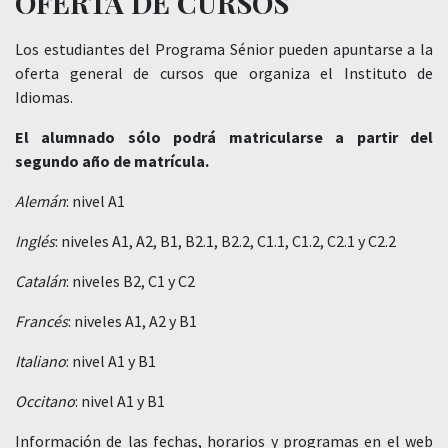
OFERTA DE CURSOS
Los estudiantes del Programa Sénior pueden apuntarse a la
oferta general de cursos que organiza el Instituto de
Idiomas.
El alumnado sólo podrá matricularse a partir del
segundo año de matrícula.
Alemán
: nivel A1
Inglés
: niveles A1, A2, B1, B2.1, B2.2, C1.1, C1.2, C2.1 y C2.2
Catalán
: niveles B2, C1 y C2
Francés
: niveles A1, A2 y B1
Italiano
: nivel A1 y B1
Occitano
: nivel A1 y B1
Información de las fechas, horarios y programas en el web