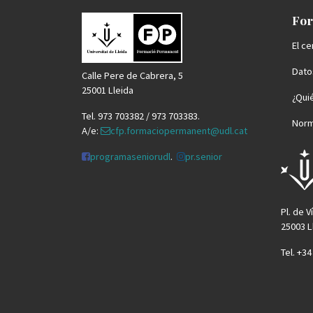
For
El ce
Datos
Calle Pere de Cabrera, 5
25001 Lleida
¿Qui
Tel. 973 703382 / 973 703383.
Norm
A/e:
cfp.formaciopermanent@udl.cat
programaseniorudl
.
pr.senior
Pl. de V
25003 L
Tel. +3