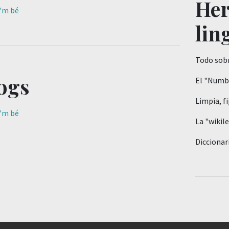
Her
'm bé
lin
Todo sobr
ogs
El "Numb
Limpia, fij
'm bé
La "wikil
Diccionar