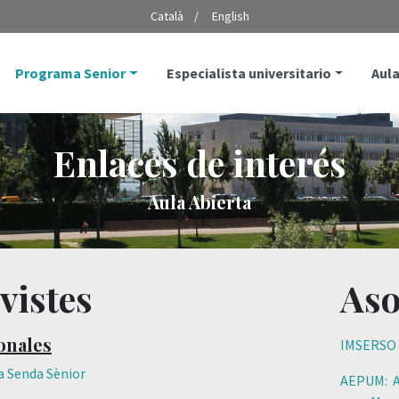
Català
English
Programa Senior
Especialista universitario
Aula
Enlaces de interés
Aula Abierta
vistes
Aso
onales
IMSERSO
a Senda Sènior
AEPUM: A