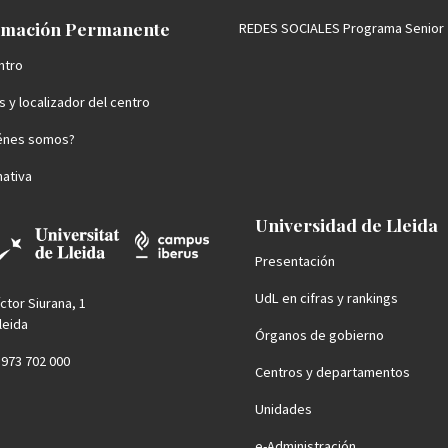
mación Permanente
REDES SOCIALES Programa Senior
ntro
 y localizador del centro
énes somos?
ativa
Universidad de Lleida
Presentación
UdL en cifras y rankings
íctor Siurana, 1
leida
Órganos de gobierno
4 973 702 000
Centros y departamentos
Unidades
e-Administración