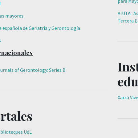
para May
d
AIUTA: As
as mayores
Tercera E
a española de Geriatría y Gerontología
s
rnacionales
Ins
urnals of Gerontology: Series B
edu
Xarxa Viv
rtales
iblioteques UdL