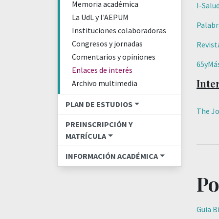
Memoria académica
I-Salu
La UdL y l'AEPUM
Palabr
Instituciones colaboradoras
Congresos y jornadas
Revist
Comentarios y opiniones
65yMá
Enlaces de interés
Inte
Archivo multimedia
PLAN DE ESTUDIOS
The Jo
PREINSCRIPCIÓN Y
MATRÍCULA
INFORMACIÓN ACADÉMICA
Po
Guia B