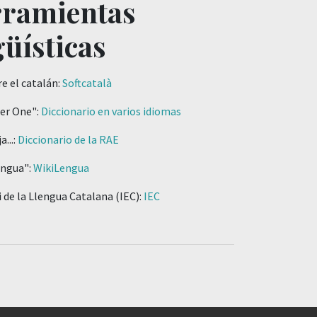
ramientas
güísticas
e el catalán:
Softcatalà
er One":
Diccionario en varios idiomas
a...:
Diccionario de la RAE
engua":
WikiLengua
i de la Llengua Catalana (IEC):
IEC