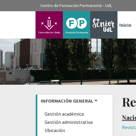
???label.access.jump.content???
Centro de Formación Permanente - UdL
???label.access.jump.header???
???label.access.jump.footer???
???label.access.jump.menu???
Inicio
Re
INFORMACIÓN GENERAL
Gestión académica
Naci
Gestión administrativa
Revist
Ubicación