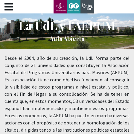
???label.access.jump.content???
???label.access.jump.header???
???label.access.jump.footer???
La UdL y l'AEPUM
???label.access.jump.menu???
Aula Abierta
Desde el 2004, año de su creación, la UdL forma parte del
conjunto de 31 universidades que constituyen la Asociación
Estatal de Programas Universitarios para Mayores (AEPUM).
Esta asociación tiene como objetivo fundamental conseguir
la visibilidad de estos programas a nivel estatal y político,
con el fin de llegar a su consolidación. Se ha de tener en
cuenta que, en estos momentos, 53 universidades del Estado
español han implementado y mantienen estos programas.
En estos momentos, la AEPUM ha puesto en marcha diversas
acciones con el propósito de obtener la homologación de los
títulos, dirigidas tanto a las instituciones políticas estatales