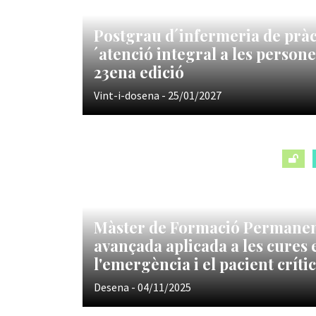
Postgrau d´infermeria de pràc
´atenció integral a les person
23ena edició
Vint-i-dosena - 25/01/2027
Màster de Formació Permanen
avançada aplicada a les cures 
l'emergència i el pacient crític
Desena - 04/11/2025