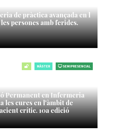
ria de pràctica avançada en l
a les persones amb ferides.
MÀSTER
SEMIPRESENCIAL
ió Permanent en Infermeria
a les cures en l'àmbit de
acient crític. 10a edició