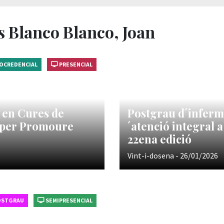
s Blanco Blanco, Joan
OCREDENCIAL
PRESENCIAL
 en Cures de
Postgrau d´inferme
l per Promoure
´atenció integral 
22ena edició
Vint-i-dosena - 26/01/2026
OSTGRAU
SEMIPRESENCIAL