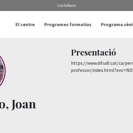
Castellano
El centre
Programes formatius
Programa sèni
Presentació
https://www.dif.udl.cat/ca/pe
professor/index.html?enc=
o, Joan