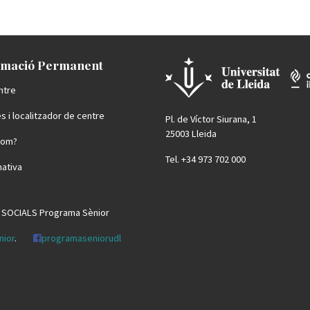
mació Permanent
ntre
s i localitzador de centre
Pl. de Víctor Siurana, 1
25003 Lleida
som?
Tel. +34 973 702 000
ativa
 SOCIALS Programa Sènior
nior
.
programaseniorudl