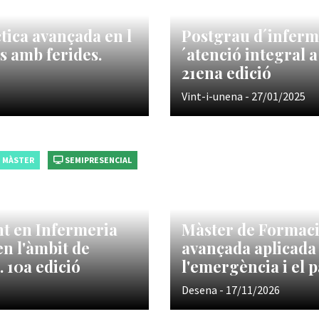
tica avançada en l
Postgrau d´inferme
es amb ferides.
´atenció integral 
21ena edició
Vint-i-unena - 27/01/2025
MÀSTER
SEMIPRESENCIAL
t en Infermeria
Màster de Formac
en l'àmbit de
avançada aplicada 
. 10a edició
l'emergència i el p
Desena - 17/11/2026