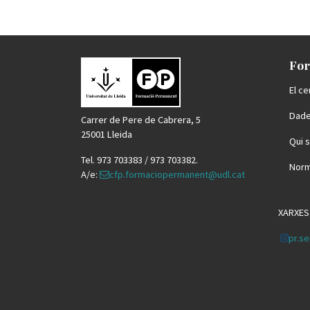
For
El ce
Dade
Carrer de Pere de Cabrera, 5
25001 Lleida
Qui 
Tel. 973 703383 / 973 703382.
Norm
A/e:
cfp.formaciopermanent@udl.cat
XARXES
pr.se