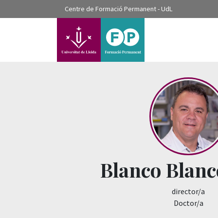
???label.access.jump.content???
Centre de Formació Permanent - UdL
???label.access.jump.header???
???label.access.jump.footer???
???label.access.jump.menu???
Blanco Blanc
director/a
Doctor/a