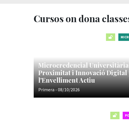
Cursos on dona classe
MICR
Microcredencial Universitària
Proximitat i Innovació Digita
l'Envelliment Actiu
Primera - 08/10/2026
P