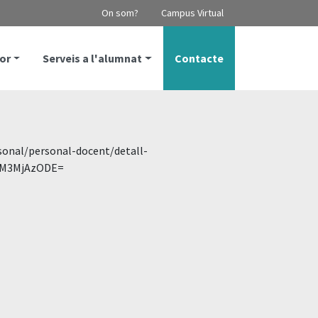
On som?
Campus Virtual
or
Serveis a l'alumnat
Contacte
rsonal/personal-docent/detall-
NDM3MjAzODE=