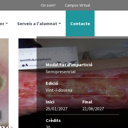
On som?
Campus Virtual
or
Serveis a l'alumnat
Contacte
Modalitat d'impartició
Semipresencial
Edició
Vint-i-dosena
Inici
Final
25/01/2027
21/06/2027
l
Crèdits
ena
30