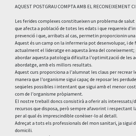
AQUEST POSTGRAU COMPTA AMB EL RECONEIXEMENT CIE
Les ferides complexes constitueixen un problema de salut 
que afecta a població de totes les edats i que requereix d'
prevenció i que, arribats al cas, permetin proporcionin una
Aquest és un camp on la infermeria pot desenvolupar, i de
actualment el lideratge en aquesta àrea del coneixement; 
abordar aquesta patologia dificulta l'optimització de les ac
abordatge, amb els millors resultats.
Aquest curs proporciona a l'alumnat les claus per recrear 
manera que l'organisme sigui capaç de reposar les perdud
seqüeles possibles i intentant que sigui amb el menor cost
com de l'organisme pròpiament.
El nostre treball doncs consistirà a oferir als interessats
recursos que disposa, però sempre afavorint i respectant la
per al qual és imprescindible conèixer-lo al detall.
Adreçat a tots els professionals del mon sanitari, ja sigui d
domicili.