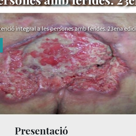
nció integral a les persones amb ferides. 23ena edic
Presentació