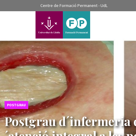
???label.access.jump.content???
Centre de Formació Permanent - UdL
???label.access.jump.header???
???label.access.jump.footer???
???label.access.jump.menu???
POSTGRAU
Postgrau d´infermeria d
´atenció integral a les