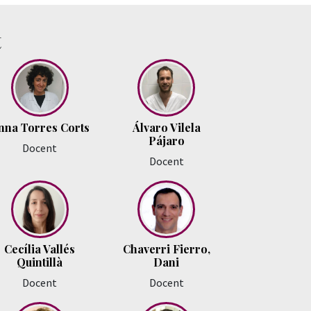
t
nna Torres Corts
Álvaro Vilela
Pájaro
Docent
Docent
Cecília Vallés
Chaverri Fierro,
Quintillà
Dani
Docent
Docent