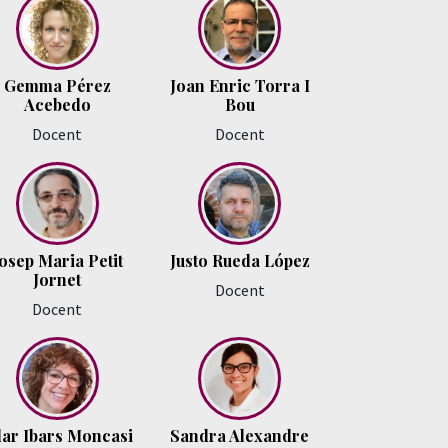
Gemma Pérez
Joan Enric Torra I
Acebedo
Bou
Docent
Docent
osep Maria Petit
Justo Rueda López
Jornet
Docent
Docent
lar Ibars Moncasi
Sandra Alexandre