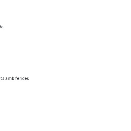
da
nts amb ferides