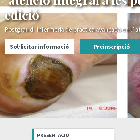
edició
Postgrau d´infermeria de pràctica avançada en l´ate
Sol·licitar informació
Preinscripció
PRESENTACIÓ