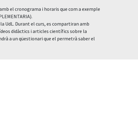
ord amb el cronograma i horaris que com a exemple
MPLEMENTARIA).
e la UdL. Durant el curs, es compartiran amb
os didàctics i articles científics sobre la
ndrà a un qüestionari que el permetrà saber el