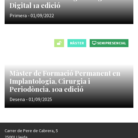
Digital 1a edició
Primera - 01/09/2022
MÀSTER
SEMIPRESENCIAL
Màster de Formació Permanent en
Implantologia, Cirurgia i
Periodòncia. 10a edició
Desena - 01/09/2025
Carrer de Pere de Cabrera, 5
25001 Lleida