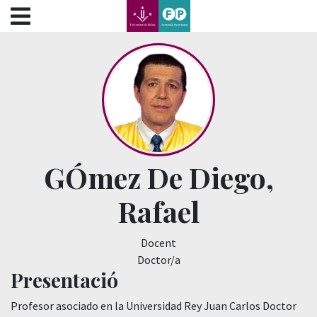
???label.access.jump.content???
???label.access.jump.header???
???label.access.jump.footer???
???label.access.jump.menu???
GÓmez De Diego,
Rafael
Docent
Doctor/a
Presentació
Profesor asociado en la Universidad Rey Juan Carlos Doctor