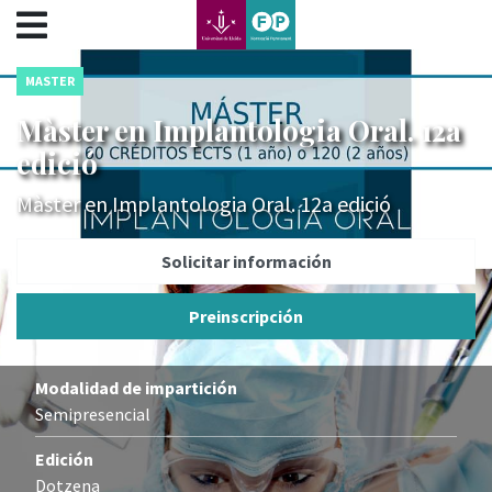
???label.access.jump.content???
???label.access.jump.header???
???label.access.jump.footer???
MASTER
???label.access.jump.menu???
Màster en Implantologia Oral. 12a
edició
Màster en Implantologia Oral. 12a edició
Solicitar información
Preinscripción
Modalidad de impartición
Semipresencial
Edición
Dotzena