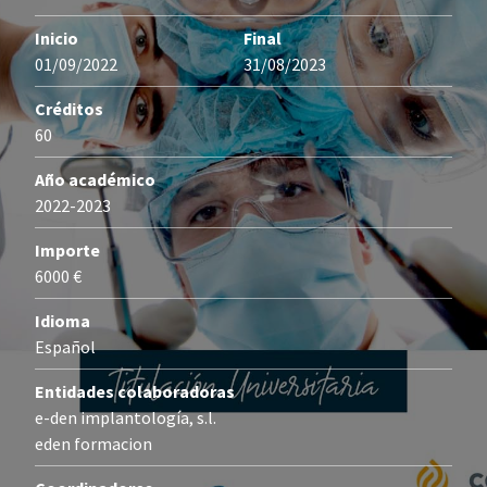
Inicio
Final
01/09/2022
31/08/2023
Créditos
60
Año académico
2022-2023
Importe
6000 €
Idioma
Español
Entidades colaboradoras
e-den implantología, s.l.
eden formacion