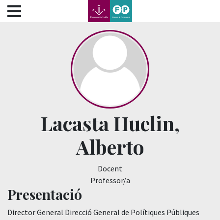
???label.access.jump.content???
???label.access.jump.header???
???label.access.jump.footer???
???label.access.jump.menu???
Lacasta Huelin,
Alberto
Docent
Professor/a
Presentació
Director General Direcció General de Polítiques Públiques