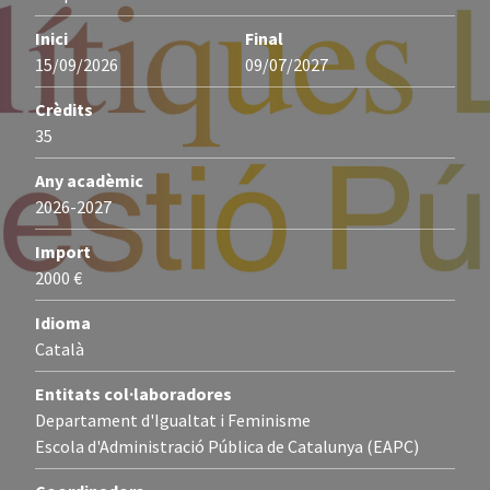
Inici
Final
15/09/2026
09/07/2027
Crèdits
35
Any acadèmic
2026-2027
Import
2000 €
Idioma
Català
Entitats col·laboradores
Departament d'Igualtat i Feminisme
Escola d'Administració Pública de Catalunya (EAPC)