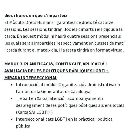
dies i hores en que s'imparteix
El Mòdul 2 Drets Humans i garanties de drets té catorze
sessions. Les sessions tindran lloc els dimarts i els dijous a la
tarda. En aquest mòdul hi haurà quatre sessions presencials
les quals seran impartides respectivament en classes de matí
i tarda durant el mateix dia, i la resta tindrà en format virtual.
MòDUL 3. PLANIFICACIó, CONTINGUT, APLICACIó I
AVALUACIó DE LES POLíTIQUES PúBLIQUES LGBTI+.
MIRADA INTERSECCIONAL
Introducció al mòdul: Organització administrativa en
l’àmbit de la Generalitat de Catalunya
Treball en Xarxa, atenció i acompanyament i
desplegament de les polítiques públiques als ens locals
(Xarxa SAI LGBTI+)
Interseccionalitats LGBTI en la pràctica i política
pública