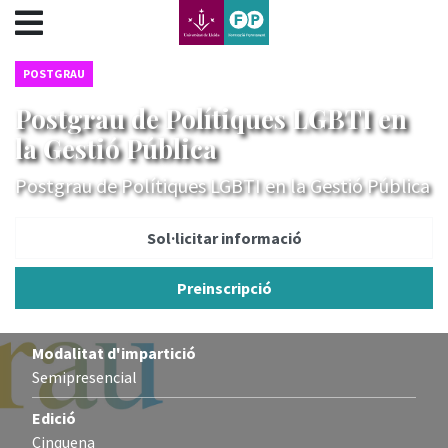
???label.access.jump.content???
???label.access.jump.header???
???label.access.jump.footer???
POSTGRAU
???label.access.jump.menu???
Postgrau de Polítiques LGBTI en
la Gestió Pública
Postgrau de Polítiques LGBTI en la Gestió Pública
Sol·licitar informació
Preinscripció
Modalitat d'impartició
Semipresencial
Edició
Cinquena