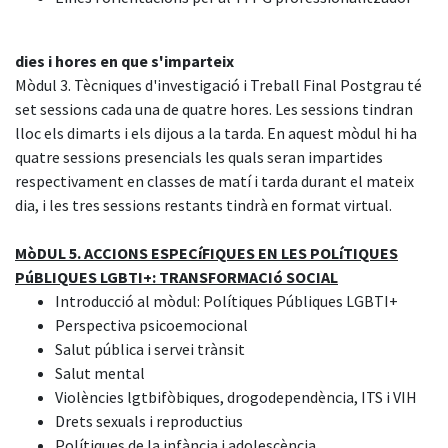
dies i hores en que s'imparteix
Mòdul 3. Tècniques d'investigació i Treball Final Postgrau té
set sessions cada una de quatre hores. Les sessions tindran
lloc els dimarts i els dijous a la tarda. En aquest mòdul hi ha
quatre sessions presencials les quals seran impartides
respectivament en classes de matí i tarda durant el mateix
dia, i les tres sessions restants tindrà en format virtual.
MòDUL 5. ACCIONS ESPECíFIQUES EN LES POLíTIQUES
PúBLIQUES LGBTI+: TRANSFORMACIó SOCIAL
Introducció al mòdul: Polítiques Públiques LGBTI+
Perspectiva psicoemocional
Salut pública i servei trànsit
Salut mental
Violències lgtbifòbiques, drogodependència, ITS i VIH
Drets sexuals i reproductius
Polítiques de la infància i adolescència