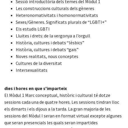
Sessió introductòria dels temes del Mòdul 1
Les construccions culturals dels gèneres
Heteronomativitats i homonormativitats
Sexes/Gèneres. Significats plurals de “LGBTI+”
Els estudis LGBTI
Lluites i drets: de la vergonya a l’orgull
Història, cultures i debats “lèsbics”
Història, cultures i debats “gais”
Noves realitats, nous conceptes
Cultures de la diversitat
Intersexualitats
dies i hores en que s'imparteix
El Mòdul 1 Marc conceptual, històric i cultural té dotze
sessions cada una de quatre hores. Les sessions tindran lloc
els dimarts i els dijous a la tarda. La gran majoria de les
sessions del Mòdul I seran en format virtual excepte algunes
que seran presencials les quals seran impartides