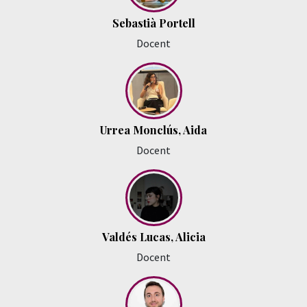
Sebastià Portell
Docent
Urrea Monclús, Aida
Docent
Valdés Lucas, Alicia
Docent