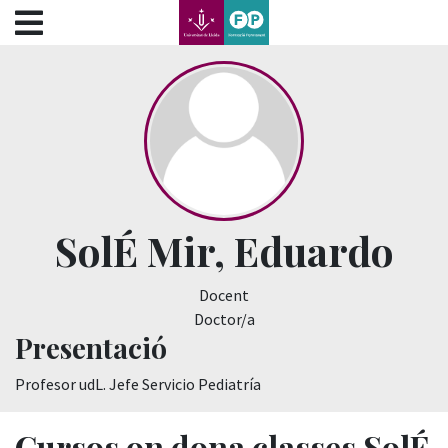
???label.access.jump.content???
???label.access.jump.header???
???label.access.jump.footer???
???label.access.jump.menu???
SolÉ Mir, Eduardo
Docent
Doctor/a
Presentació
Profesor udL. Jefe Servicio Pediatría
Cursos on dona classes SolÉ