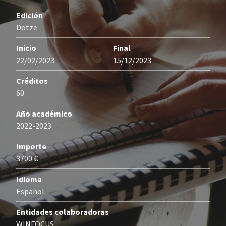
Edición
Dotze
Inicio
Final
22/02/2023
15/12/2023
Créditos
60
Año académico
2022-2023
Importe
3700 €
Idioma
Español
Entidades colaboradoras
WINFOCUS