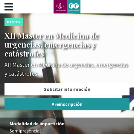
???label.access.jump.content???
???label.access.jump.header???
???label.access.jump.footer???
MASTER
???label.access.jump.menu???
XII Master en Medicina de
urgencias, emergencias y
catástrofes
XII Master en Medicina de urgencias, emergencias
y catástrofes
Solicitar información
Preinscripción
Modalidad de impartición
Semipresencial