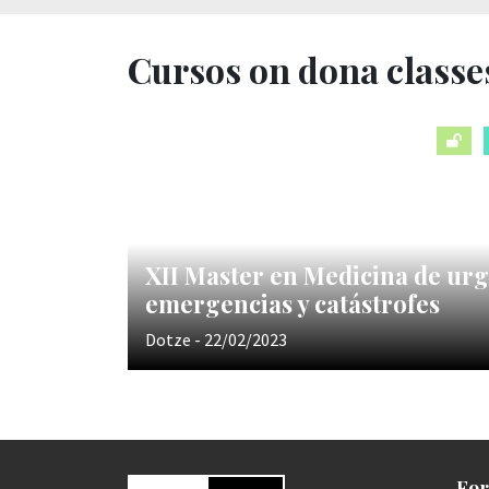
Cursos on dona classe
XII Master en Medicina de urg
emergencias y catástrofes
Dotze - 22/02/2023
For