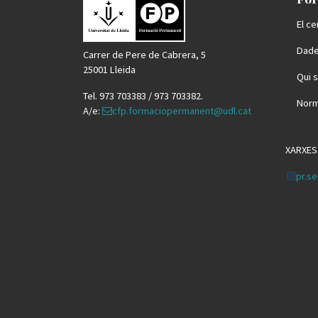
El ce
Dade
Carrer de Pere de Cabrera, 5
25001 Lleida
Qui 
Tel. 973 703383 / 973 703382.
Norm
A/e:
cfp.formaciopermanent@udl.cat
XARXES
pr.se