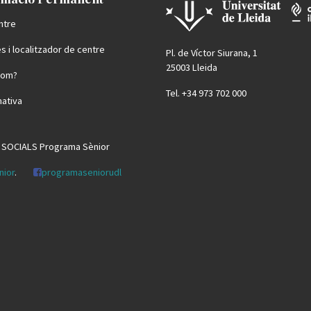
ntre
s i localitzador de centre
Pl. de Víctor Siurana, 1
25003 Lleida
som?
Tel. +34 973 702 000
ativa
 SOCIALS Programa Sènior
nior
.
programaseniorudl