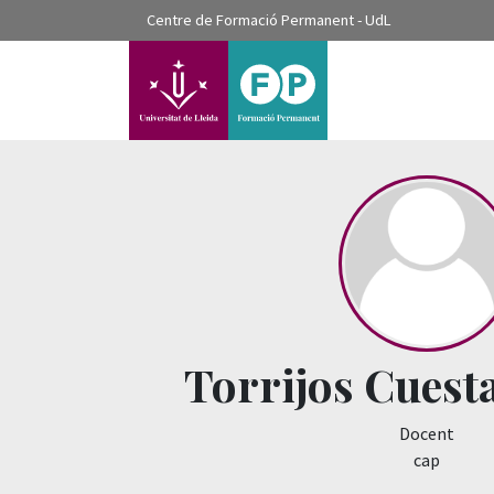
???label.access.jump.content???
Centre de Formació Permanent - UdL
???label.access.jump.header???
???label.access.jump.footer???
???label.access.jump.menu???
Torrijos Cuest
Docent
cap