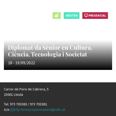
MÀSTER
PRESENCIAL
Diplomat/da Sènior en Cultura,
Ciència, Tecnologia i Societat
18 - 19/09/2022
Carrer de Pere de Cabrera, 5
25001 Lleida
Tel. 973 703383 / 973 703382.
A/e:
cfp.formaciopermanent@udl.cat