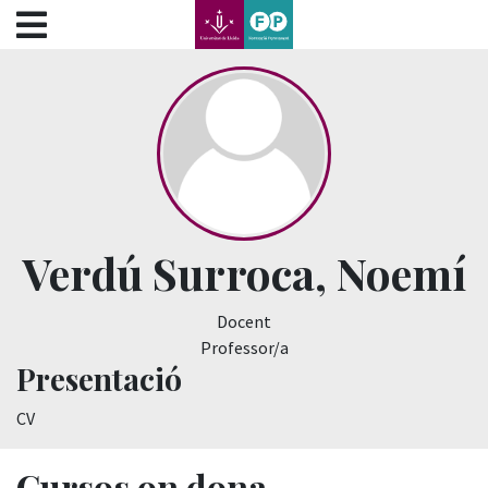
???label.access.jump.content???
???label.access.jump.header???
???label.access.jump.footer???
???label.access.jump.menu???
Verdú Surroca, Noemí
Docent
Professor/a
Presentació
CV
Cursos on dona