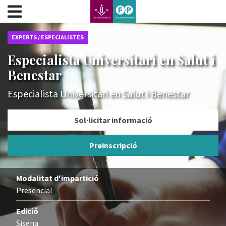
???label.access.jump.content???
???label.access.jump.header???
???label.access.jump.footer???
EXPERTS / ESPECIALISTES
???label.access.jump.menu???
Especialista Universitari en Salut i
Benestar
Especialista Universitari en Salut i Benestar
Sol·licitar informació
Preinscripció
Modalitat d'impartició
Presencial
Edició
Sisena