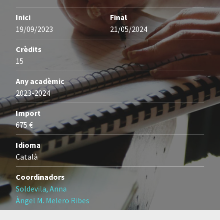
Inici
Final
19/09/2023
21/05/2024
Crèdits
15
Any acadèmic
2023-2024
Import
675 €
Idioma
Català
Coordinadors
Soldevila, Anna
Àngel M. Melero Ribes