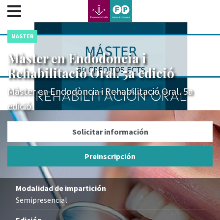
???label.access.jump.content???
???label.access.jump.header???
???label.access.jump.footer???
MASTER
???label.access.jump.menu???
Màster en Endodòncia i
Rehabilitació Oral. 5a edició
Màster en Endodòncia i Rehabilitació Oral. 5a
edició
Solicitar información
Preinscripción
Modalidad de impartición
Semipresencial