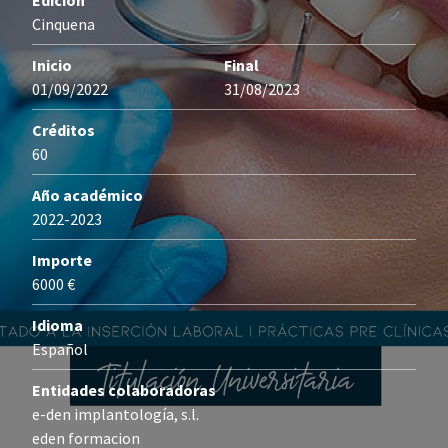
Edición
Cinquena
Inicio
Final
01/09/2022
31/08/2023
Créditos
60
Año académico
2022-2023
Importe
6000 €
Idioma
Español
Entidades colaboradoras
e-den implantología, s.l.
eden formacion