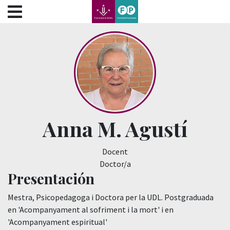
???label.access.jump.content???
???label.access.jump.header???
???label.access.jump.footer???
???label.access.jump.menu???
Anna M. Agustí
Docent
Doctor/a
Presentación
Mestra, Psicopedagoga i Doctora per la UDL. Postgraduada
en 'Acompanyament al sofriment i la mort' i en
'Acompanyament espiritual'