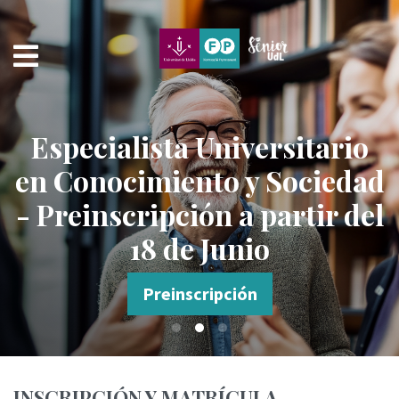
???label.access.jump.content???
???label.access.jump.header???
???label.access.jump.footer???
???label.access.jump.menu???
Especialista Universitario
en Conocimiento y Sociedad
- Preinscripción a partir del
18 de Junio
Preinscripción
INSCRIPCIÓN Y MATRÍCULA