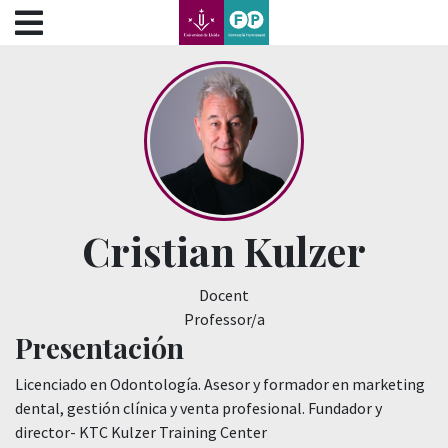
???label.access.jump.content???
???label.access.jump.header???
???label.access.jump.footer???
???label.access.jump.menu???
Cristian Kulzer
Docent
Professor/a
Presentación
Licenciado en Odontología. Asesor y formador en marketing
dental, gestión clínica y venta profesional. Fundador y
director- KTC Kulzer Training Center