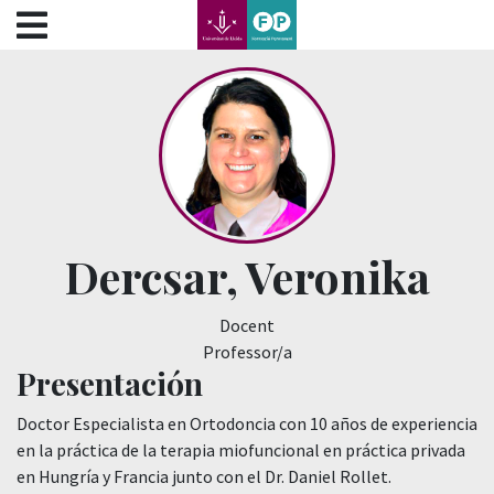
???label.access.jump.content???
???label.access.jump.header???
???label.access.jump.footer???
???label.access.jump.menu???
Dercsar, Veronika
Docent
Professor/a
Presentación
Doctor Especialista en Ortodoncia con 10 años de experiencia
en la práctica de la terapia miofuncional en práctica privada
en Hungría y Francia junto con el Dr. Daniel Rollet.