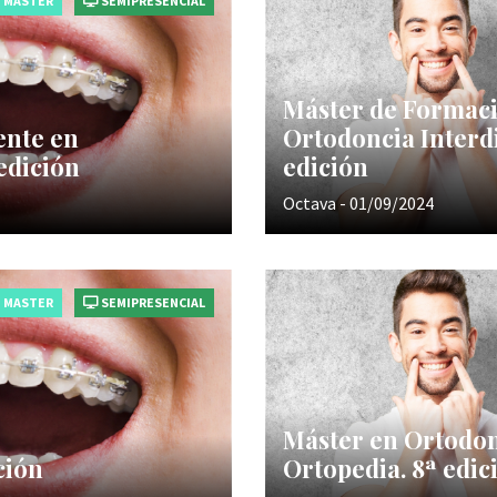
MASTER
SEMIPRESENCIAL
Máster de Formac
ente en
Ortodoncia Interdi
edición
edición
Octava - 01/09/2024
MASTER
SEMIPRESENCIAL
Máster en Ortodonc
ción
Ortopedia. 8ª edic