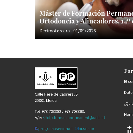
Máster de Formación Perman
Ortodoncia y Alineadores. 14ª 
Decimotercera - 01/09/2026
For
El ce
Datos
Calle Pere de Cabrera, 5
25001 Lleida
¿Qui
Tel. 973 703382 / 973 703383.
Norm
A/e:
cfp.formaciopermanent@udl.cat
programaseniorudl
.
pr.senior