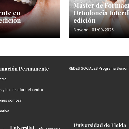
Máster de Formac
ente en
Ortodoncia Interdi
edición
edición
Novena - 01/09/2026
mación Permanente
REDES SOCIALES Programa Senior
ntro
 y localizador del centro
énes somos?
ativa
Universidad de Lleida