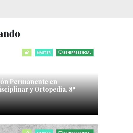
nando
MASTER
SEMIPRESENCIAL
ión Permanente en
sciplinar y Ortopedia. 8ª