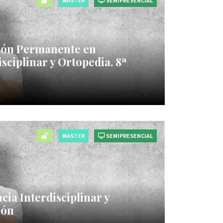
MASTER
SEMIPRESENCIAL
ión Permanente en
sciplinar y Ortopedia. 8ª
MASTER
SEMIPRESENCIAL
ia Interdisciplinar y
ión