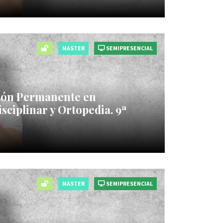
MASTER
SEMIPRESENCIAL
ión Permanente en
sciplinar y Ortopedia. 9ª
MASTER
SEMIPRESENCIAL