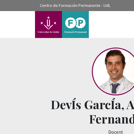
???label.access.jump.content???
Centro de Formación Permanente - UdL
???label.access.jump.header???
???label.access.jump.footer???
???label.access.jump.menu???
DevÍs GarcÍa, 
Fernan
Docent