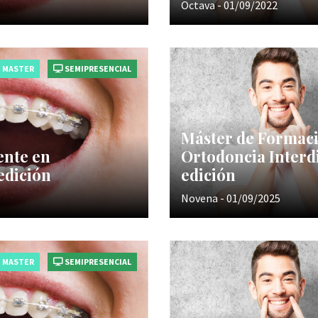
Octava - 01/09/2022
MASTER
SEMIPRESENCIAL
Máster de Formac
ente en
Ortodoncia Interdi
edición
edición
Novena - 01/09/2025
MASTER
SEMIPRESENCIAL