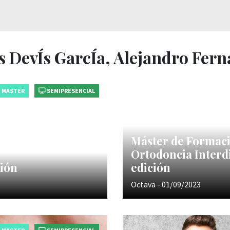
s DevÍs GarcÍa, Alejandro Fer
MASTER
SEMIPRESENCIAL
Máster de Formac
Ortodoncia Interdi
ción
edición
Octava - 01/09/2023