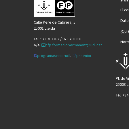
El ce
Datos
Calle Pere de Cabrera, 5
25001 Lleida
¿Qui
Tel. 973 703382 / 973 703383.
Norm
A/e:
cfp.formaciopermanent@udl.cat
programaseniorudl
.
pr.senior
Pl. de V
25003 L
Tel. +3