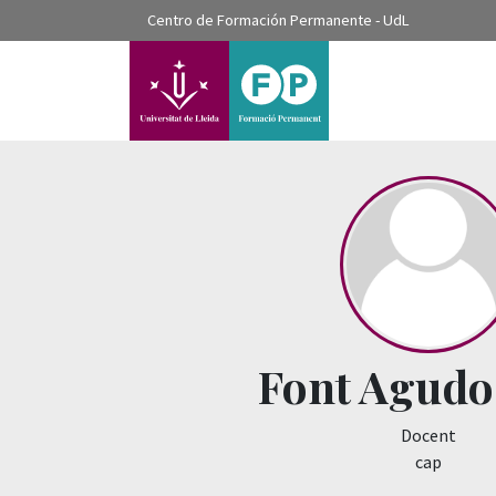
???label.access.jump.content???
Centro de Formación Permanente - UdL
???label.access.jump.header???
???label.access.jump.footer???
???label.access.jump.menu???
Font Agudo,
Docent
cap