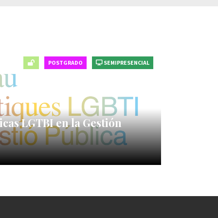
POSTGRADO
SEMIPRESENCIAL
icas LGTBI en la Gestión