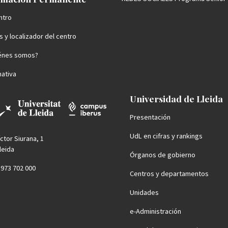
ntro
 y localizador del centro
énes somos?
ativa
Universidad de Lleida
Presentación
UdL en cifras y rankings
íctor Siurana, 1
leida
Órganos de gobierno
4 973 702 000
Centros y departamentos
Unidades
e-Administración