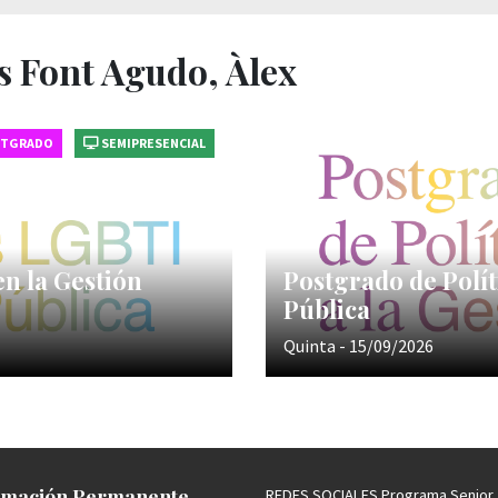
s Font Agudo, Àlex
STGRADO
SEMIPRESENCIAL
en la Gestión
Postgrado de Polít
Pública
Quinta - 15/09/2026
mación Permanente
REDES SOCIALES Programa Senior