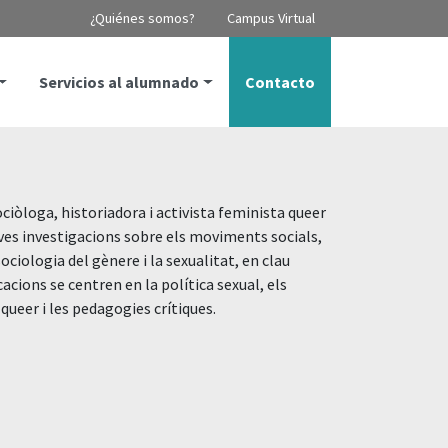
¿Quiénes somos?
Campus Virtual
Servicios al alumnado
Contacto
ociòloga, historiadora i activista feminista queer
ves investigacions sobre els moviments socials,
sociologia del gènere i la sexualitat, en clau
acions se centren en la política sexual, els
ueer i les pedagogies crítiques.