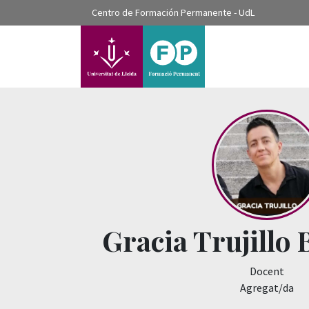
???label.access.jump.content???
Centro de Formación Permanente - UdL
???label.access.jump.header???
???label.access.jump.footer???
???label.access.jump.menu???
Gracia Trujillo 
Docent
Agregat/da