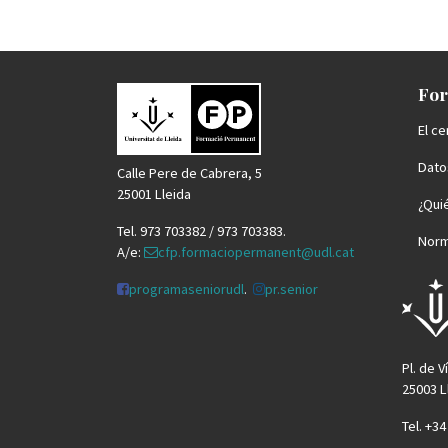
For
El ce
Datos
Calle Pere de Cabrera, 5
25001 Lleida
¿Qui
Tel. 973 703382 / 973 703383.
Norm
A/e:
cfp.formaciopermanent@udl.cat
programaseniorudl
.
pr.senior
Pl. de V
25003 L
Tel. +3