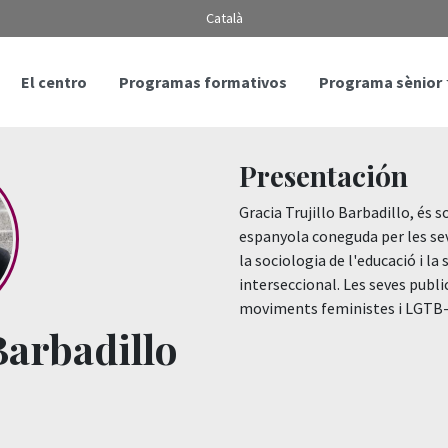
Català
El centro
Programas formativos
Programa sènior
Presentación
Gracia Trujillo Barbadillo, és s
espanyola coneguda per les se
la sociologia de l'educació i la 
interseccional. Les seves public
moviments feministes i LGTB-q
Barbadillo