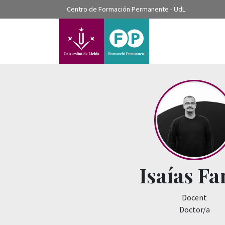
???label.access.jump.content???
Centro de Formación Permanente - UdL
???label.access.jump.header???
???label.access.jump.footer???
???label.access.jump.menu???
Isaías Fa
Docent
Doctor/a