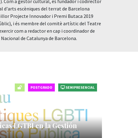
). Com a gestor cultural, és fundador i codirector
val d'arts escèniques del terrat de Barcelona
llor Projecte Innovador i Premi Butaca 2019
Públic), i és membre del comitè artístic del Teatre
exercir com a redactor en cap i coordinador de
e Nacional de Catalunya de Barcelona.
POSTGRADO
SEMIPRESENCIAL
icas LGTBI en la Gestión