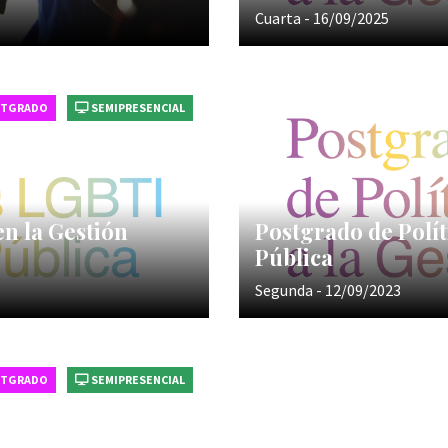
Cuarta - 16/09/2025
STGRADO
SEMIPRESENCIAL
en la Gestión
Postgrado de Polít
Pública
Segunda - 12/09/2023
STGRADO
SEMIPRESENCIAL