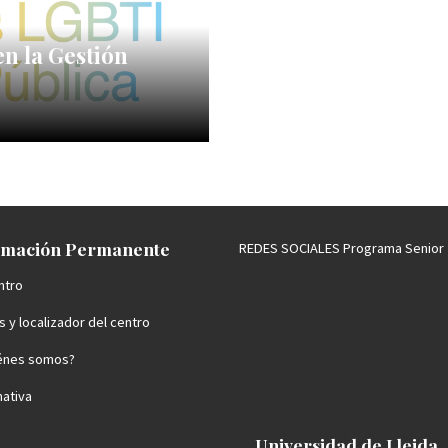
en la Gestión
mación Permanente
REDES SOCIALES Programa Senior
ntro
 y localizador del centro
énes somos?
ativa
Universidad de Lleida