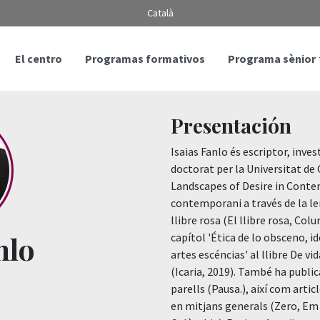
Català
El centro
Programas formativos
Programa sènior
Presentación
Isaias Fanlo és escriptor, inves
doctorat per la Universitat de 
Landscapes of Desire in Conte
contemporani a través de la lent
llibre rosa (El llibre rosa, Co
nlo
capítol 'Ética de lo obsceno, id
artes escéncias' al llibre De vi
(Icaria, 2019). També ha publica
parells (Pausa.), així com artic
en mitjans generals (Zero, Em 