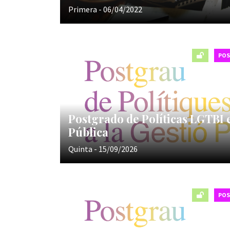
Primera - 06/04/2022
PO
Postgrado de Políticas LGTBI 
Pública
Quinta - 15/09/2026
PO