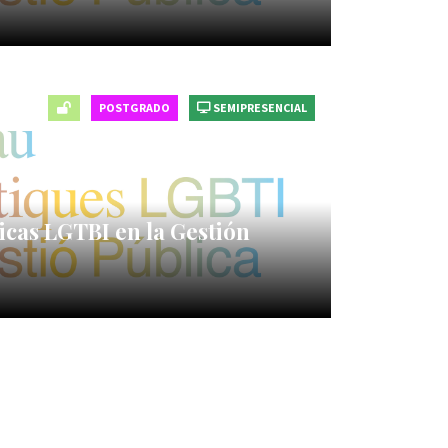
POSTGRADO
SEMIPRESENCIAL
icas LGTBI en la Gestión