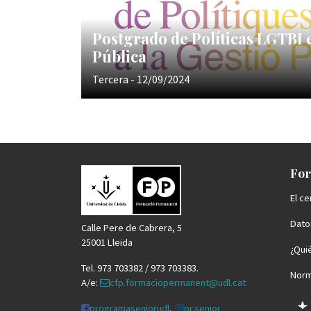
Postgrado de Políticas LGTBI 
Pública
Tercera - 12/09/2024
For
El ce
Datos
Calle Pere de Cabrera, 5
25001 Lleida
¿Qui
Tel. 973 703382 / 973 703383.
Norm
A/e:
cfp.formaciopermanent@udl.cat
programaseniorudl
.
pr.senior