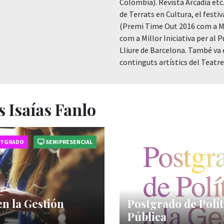
Colòmbia). Revista Arcadia etc.
de Terrats en Cultura, el festi
(Premi Time Out 2016 com a Mi
com a Millor Iniciativa per al 
Lliure de Barcelona. També va 
continguts artístics del Teatr
 Isaías Fanlo
STGRADO
SEMIPRESENCIAL
en la Gestión
Postgrado de Polít
Pública