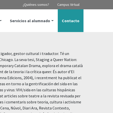
¿Quiénes somos?
Campus Virtual
Servicios al alumnado
Contacto
tigador, gestor cultural i traductor. Té un
Chicago. La seva tesi, Staging a Queer Nation:
mporary Catalan Drama, explora el drama català
 de la teoria i la crítica queer. És autor d'El
lumna Edicions, 2004), i recentment ha publicat el
eas en torno a la gentrificación del sida en las
das y virus: VIH/sida en las culturas hispánicas
t articles sobre teatre a la revista revisada per
les i comentaris sobre teoria, cultura i activisme
Cena, Núvol, Diari Ara, Revista Contexto,