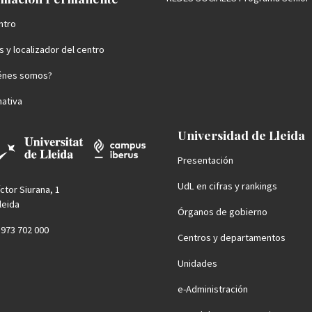
ntro
 y localizador del centro
énes somos?
ativa
Universidad de Lleida
Presentación
UdL en cifras y rankings
íctor Siurana, 1
leida
Órganos de gobierno
4 973 702 000
Centros y departamentos
Unidades
e-Administración