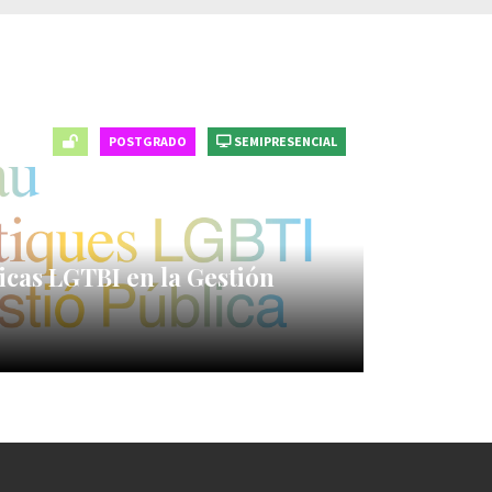
POSTGRADO
SEMIPRESENCIAL
icas LGTBI en la Gestión