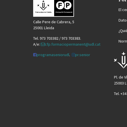
El ce
Datos
Calle Pere de Cabrera, 5
25001 Lleida
¿Qui
Tel. 973 703382 / 973 703383.
Norm
A/e:
cfp.formaciopermanent@udl.cat
programaseniorudl
.
pr.senior
Pl. de V
25003 L
Tel. +3