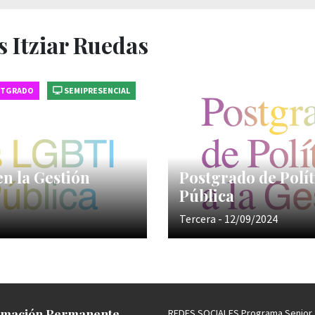
s Itziar Ruedas
STGRADO
SEMIPRESENCIAL
en la Gestión
Postgrado de Polít
Pública
Tercera - 12/09/2024
mación Permanente
REDES SOCIALES Programa Senior