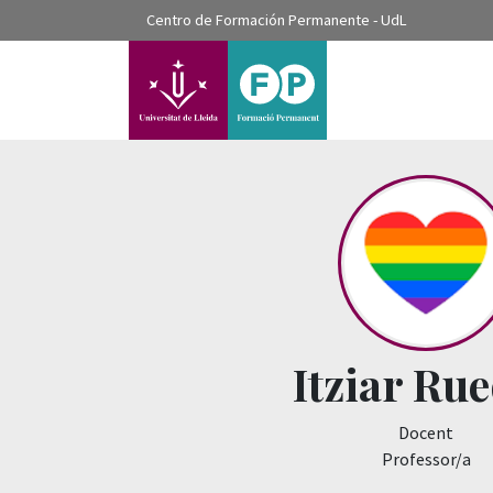
???label.access.jump.content???
Centro de Formación Permanente - UdL
???label.access.jump.header???
???label.access.jump.footer???
???label.access.jump.menu???
Itziar Ru
Docent
Professor/a