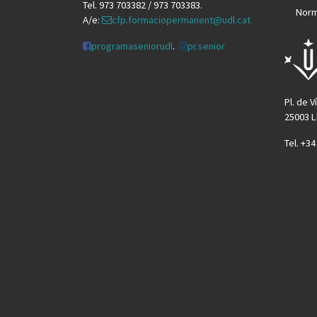
Tel. 973 703382 / 973 703383.
Norm
A/e:
cfp.formaciopermanent@udl.cat
programaseniorudl
.
pr.senior
Pl. de V
25003 L
Tel. +3