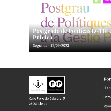
PO
Postgrado de Políticas LGTBI 
Pública
Segunda - 12/09/2023
For
El ce
Datos
Calle Pere de Cabrera, 5
25001 Lleida
¿Qui