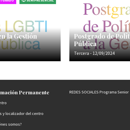
STGRADO
SEMIPRESENCIAL
en la Gestión
Postgrado de Polít
Pública
Tercera - 12/09/2024
mación Permanente
REDES SOCIALES Programa Senior
ntro
 y localizador del centro
énes somos?