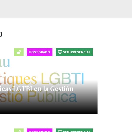
o
POSTGRADO
SEMIPRESENCIAL
icas LGTBI en la Gestión