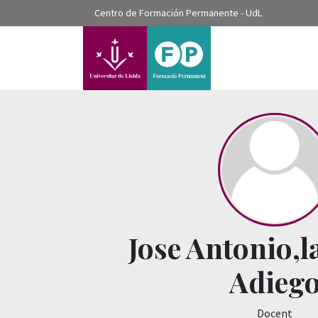
???label.access.jump.content???
Centro de Formación Permanente - UdL
???label.access.jump.header???
???label.access.jump.footer???
???label.access.jump.menu???
Jose Antonio,l
Adieg
Docent