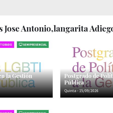
s Jose Antonio,langarita Adieg
STGRADO
SEMIPRESENCIAL
en la Gestión
Postgrado de Polít
Pública
Quinta - 15/09/2026