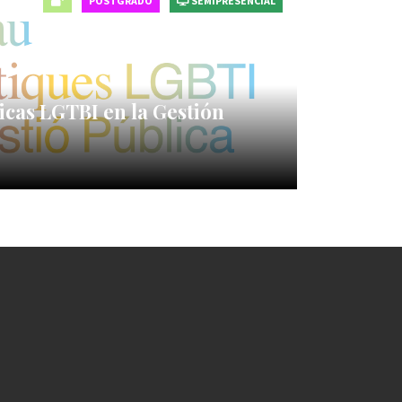
POSTGRADO
SEMIPRESENCIAL
icas LGTBI en la Gestión