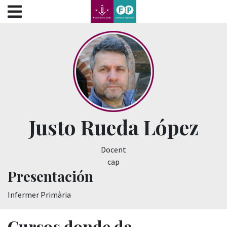
???label.access.jump.content???
???label.access.jump.header???
???label.access.jump.footer???
???label.access.jump.menu???
Justo Rueda López
Docent
cap
Presentación
Infermer Primària
Cursos donde da