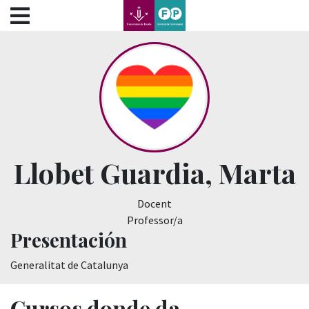
???label.access.jump.content???
???label.access.jump.header???
???label.access.jump.footer???
???label.access.jump.menu???
Llobet Guardia, Marta
Docent
Professor/a
Presentación
Generalitat de Catalunya
Cursos donde da