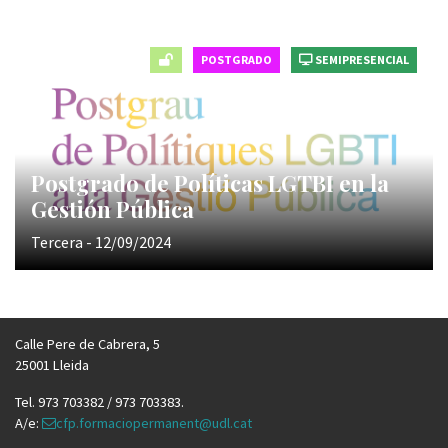
POSTGRADO
SEMIPRESENCIAL
Postgrado de Políticas LGTBI en la
Gestión Pública
Tercera - 12/09/2024
Calle Pere de Cabrera, 5
25001 Lleida
Tel. 973 703382 / 973 703383.
A/e:
cfp.formaciopermanent@udl.cat