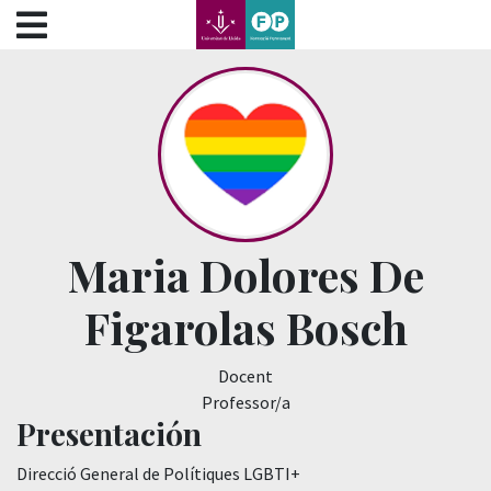
???label.access.jump.content???
???label.access.jump.header???
???label.access.jump.footer???
???label.access.jump.menu???
Maria Dolores De
Figarolas Bosch
Docent
Professor/a
Presentación
Direcció General de Polítiques LGBTI+